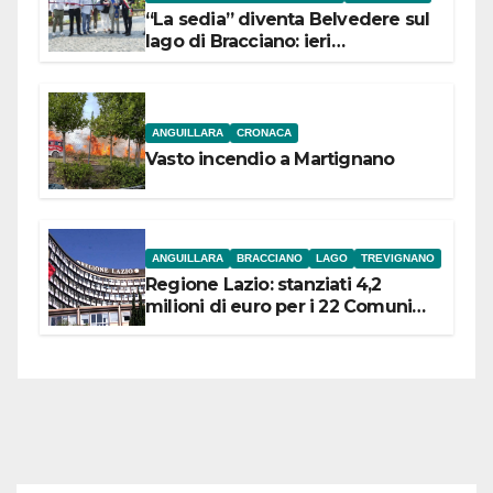
“La sedia” diventa Belvedere sul
lago di Bracciano: ieri
l’inaugurazione
ANGUILLARA
CRONACA
Vasto incendio a Martignano
ANGUILLARA
BRACCIANO
LAGO
TREVIGNANO
Regione Lazio: stanziati 4,2
milioni di euro per i 22 Comuni
dell’Etruria Meridionale