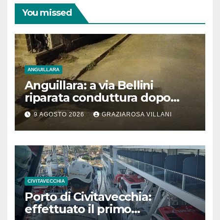
You missed
ANGUILLARA
Anguillara: a via Bellini
riparata conduttura dopo
segnalazione IdD
9 AGOSTO 2026
GRAZIAROSA VILLANI
CIVITAVECCHIA
Porto di Civitavecchia:
effettuato il primo