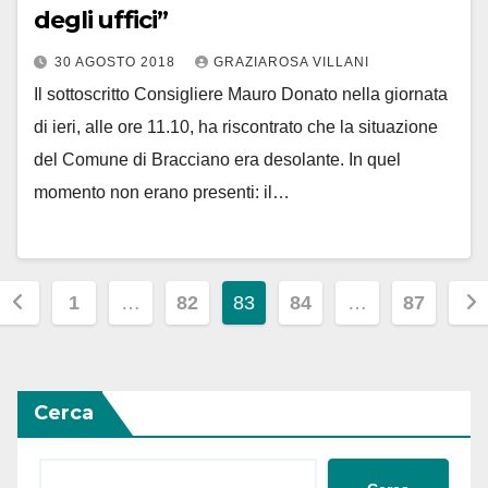
degli uffici”
30 AGOSTO 2018
GRAZIAROSA VILLANI
Il sottoscritto Consigliere Mauro Donato nella giornata
di ieri, alle ore 11.10, ha riscontrato che la situazione
del Comune di Bracciano era desolante. In quel
momento non erano presenti: il…
Paginazione
1
…
82
83
84
…
87
degli
articoli
Cerca