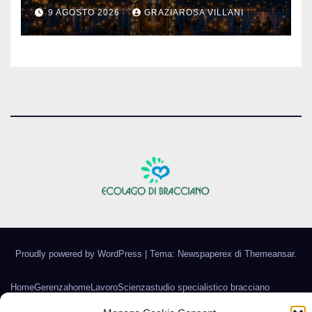
9 AGOSTO 2026
GRAZIAROSA VILLANI
Proudly powered by WordPress
|
Tema: Newspaperex di
Themeansar
.
Home
Gerenza
home
Lavoro
Scienza
studio specialistico bracciano