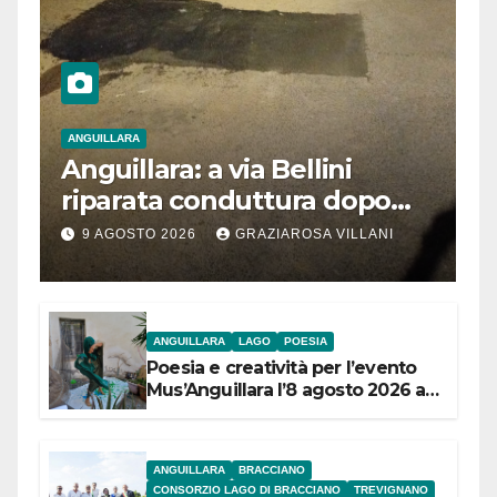
ANGUILLARA
Anguillara: a via Bellini
riparata conduttura dopo
segnalazione IdD
9 AGOSTO 2026
GRAZIAROSA VILLANI
ANGUILLARA
LAGO
POESIA
Poesia e creatività per l’evento
Mus’Anguillara l’8 agosto 2026 al
Museo Contadino
ANGUILLARA
BRACCIANO
CONSORZIO LAGO DI BRACCIANO
TREVIGNANO