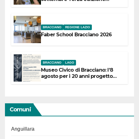
Festival “Storie in cielo e in terra”
BRACCIANO
REGIONE LAZIO
Faber School Bracciano 2026
BRACCIANO
LAGO
Museo Civico di Bracciano: l’8
agosto per i 20 anni progetto
“Conservare la memoria”
Comuni
Anguillara