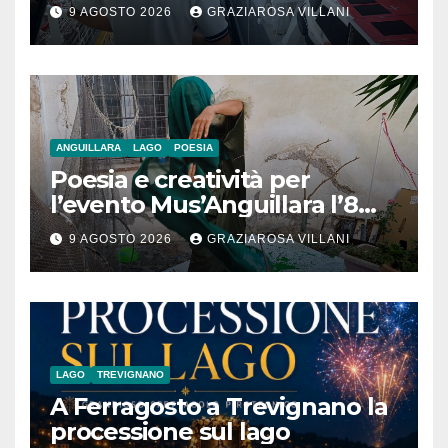
rifornimento di GNL ad una
9 AGOSTO 2026
GRAZIAROSA VILLANI
nave da crociera
ANGUILLARA
LAGO
POESIA
Poesia e creatività per
l’evento Mus’Anguillara l’8
agosto 2026 al Museo
9 AGOSTO 2026
GRAZIAROSA VILLANI
Contadino
LAGO
TREVIGNANO
A Ferragosto a Trevignano la
processione sul lago