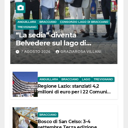
ANGUILLARA
BRACCIANO
CONSORZIO LAGO DI BRACCIANO
TREVIGNANO
“La sedia” diventa
Belvedere sul lago di
Bracciano: ieri
7 AGOSTO 2026
GRAZIAROSA VILLANI
l’inaugurazione
ANGUILLARA
BRACCIANO
LAGO
TREVIGNANO
Regione Lazio: stanziati 4,2
milioni di euro per i 22 Comuni
dell’Etruria Meridionale
BRACCIANO
Bosco di San Celso: 3-4
settembre Terza edizione