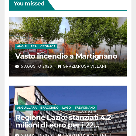
You missed
ANGUILLARA
CRONACA
Vasto incendio a Martignano
5 AGOSTO 2026
GRAZIAROSA VILLANI
ANGUILLARA
BRACCIANO
LAGO
TREVIGNANO
Regione Lazio: stanziati 4,2
milioni di euro per i 22
Comuni dell’Etruria
5 AGOSTO 2026
GRAZIAROSA VILLANI