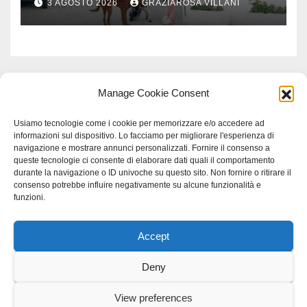
3 AGOSTO 2026
GRAZIAROSA VILLANI
Manage Cookie Consent
Usiamo tecnologie come i cookie per memorizzare e/o accedere ad
informazioni sul dispositivo. Lo facciamo per migliorare l'esperienza di
navigazione e mostrare annunci personalizzati. Fornire il consenso a
queste tecnologie ci consente di elaborare dati quali il comportamento
durante la navigazione o ID univoche su questo sito. Non fornire o ritirare il
consenso potrebbe influire negativamente su alcune funzionalità e
funzioni.
Accept
Proudly powered by WordPress
|
Tema: Newspaperex di
Themeansar
.
Deny
Home
Gerenza
home
Lavoro
Scienza
studio specialistico bracciano
View preferences
Villani Comunicazione