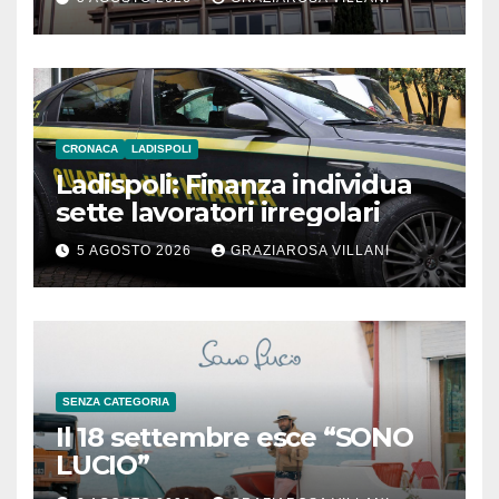
Meridionale
CRONACA
LADISPOLI
Ladispoli: Finanza individua
sette lavoratori irregolari
5 AGOSTO 2026
GRAZIAROSA VILLANI
SENZA CATEGORIA
Il 18 settembre esce “SONO
LUCIO”