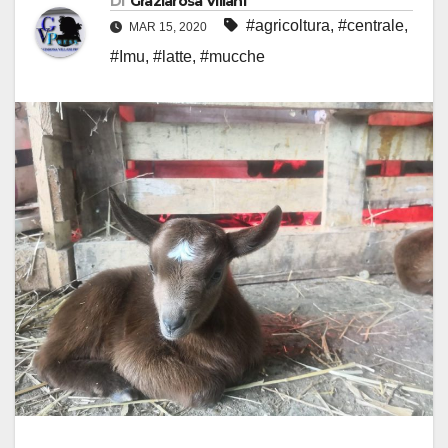
Di
Graziarosa Villani
#agricoltura
,
#centrale
,
MAR 15, 2020
#Imu
,
#latte
,
#mucche