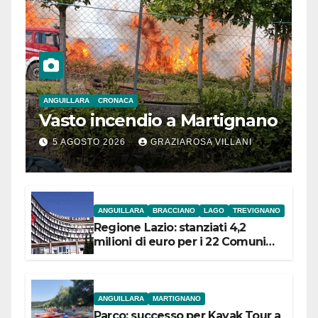
ANGUILLARA
CRONACA
Vasto incendio a Martignano
5 AGOSTO 2026
GRAZIAROSA VILLANI
ANGUILLARA
BRACCIANO
LAGO
TREVIGNANO
Regione Lazio: stanziati 4,2
milioni di euro per i 22 Comuni
dell’Etruria Meridionale
ANGUILLARA
MARTIGNANO
Parco: successo per Kayak Tour a