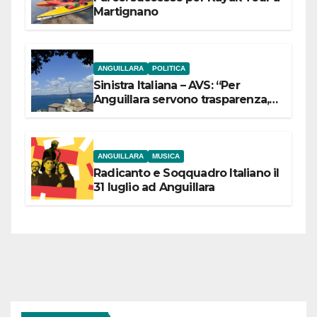
Martignano
ANGUILLARA
POLITICA
Sinistra Italiana – AVS: “Per
Anguillara servono trasparenza,
partecipazione e scelte politiche
coraggiose”
ANGUILLARA
MUSICA
Radicanto e Soqquadro Italiano il
31 luglio ad Anguillara