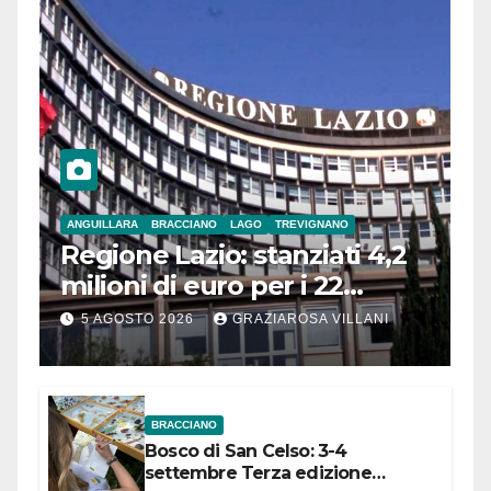
ANGUILLARA
BRACCIANO
LAGO
TREVIGNANO
Regione Lazio: stanziati 4,2
milioni di euro per i 22
Comuni dell’Etruria
5 AGOSTO 2026
GRAZIAROSA VILLANI
Meridionale
BRACCIANO
Bosco di San Celso: 3-4
settembre Terza edizione