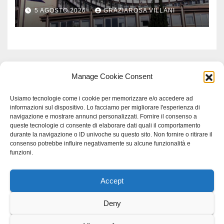
Comuni dell’Etruria
5 AGOSTO 2026
GRAZIAROSA VILLANI
Meridionale
Manage Cookie Consent
Usiamo tecnologie come i cookie per memorizzare e/o accedere ad
informazioni sul dispositivo. Lo facciamo per migliorare l'esperienza di
navigazione e mostrare annunci personalizzati. Fornire il consenso a
queste tecnologie ci consente di elaborare dati quali il comportamento
durante la navigazione o ID univoche su questo sito. Non fornire o ritirare il
consenso potrebbe influire negativamente su alcune funzionalità e
funzioni.
Accept
Proudly powered by WordPress
|
Tema: Newspaperex di
Themeansar
.
Deny
Home
Gerenza
home
Lavoro
Scienza
studio specialistico bracciano