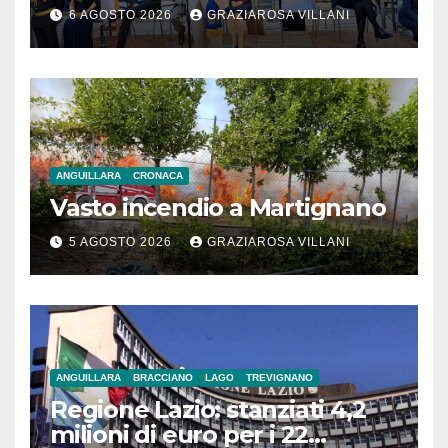
monito per tutti”
6 AGOSTO 2026
GRAZIAROSA VILLANI
ANGUILLARA
CRONACA
Vasto incendio a Martignano
5 AGOSTO 2026
GRAZIAROSA VILLANI
ANGUILLARA
BRACCIANO
LAGO
TREVIGNANO
Regione Lazio: stanziati 4,2
milioni di euro per i 22