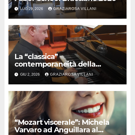
LUG 29, 2026
GRAZIAROSA VILLANI
La “classica”
contemporaneità della
musica di Leonardo Saraceni
GIU 2, 2026
GRAZIAROSA VILLANI
ad Anguillara per Nobili Arti in
Nobili Terre in Musica 2026
“Mozart viscerale”: Michela
Varvaro ad Anguillara al