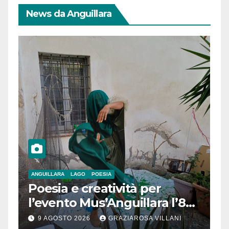
News da Anguillara
ANGUILLARA
LAGO
POESIA
Poesia e creatività per
l’evento Mus’Anguillara l’8
agosto 2026 al Museo
9 AGOSTO 2026
GRAZIAROSA VILLANI