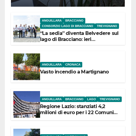
Contadino
ANGUILLARA
BRACCIANO
CONSORZIO LAGO DI BRACCIANO
TREVIGNANO
“La sedia” diventa Belvedere sul
lago di Bracciano: ieri
l’inaugurazione
ANGUILLARA
CRONACA
Vasto incendio a Martignano
ANGUILLARA
BRACCIANO
LAGO
TREVIGNANO
Regione Lazio: stanziati 4,2
milioni di euro per i 22 Comuni
dell’Etruria Meridionale