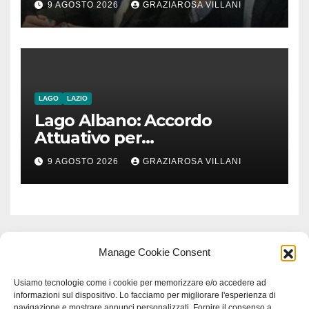
9 AGOSTO 2026
GRAZIAROSA VILLANI
romeno. “Non si può invocare
la costruzione di ponti e allo
stesso tempo condannare
chiunque li attraversi”
LAGO
LAZIO
Lago Albano: Accordo
Attuativo per
l’interconnessione
9 AGOSTO 2026
GRAZIAROSA VILLANI
acquedottistica da 29,5
milioni di euro
Manage Cookie Consent
Usiamo tecnologie come i cookie per memorizzare e/o accedere ad
informazioni sul dispositivo. Lo facciamo per migliorare l'esperienza di
navigazione e mostrare annunci personalizzati. Fornire il consenso a