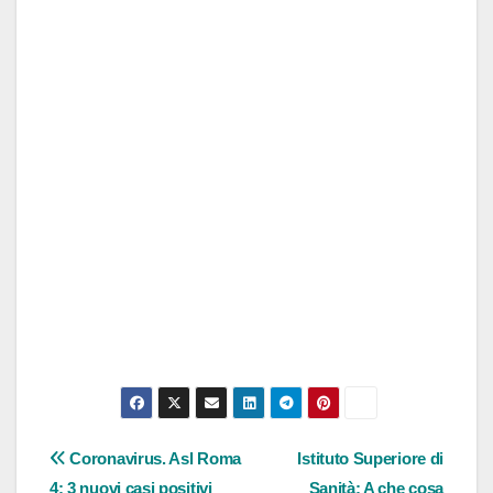
Navigazione
Coronavirus. Asl Roma
Istituto Superiore di
4: 3 nuovi casi positivi
Sanità: A che cosa