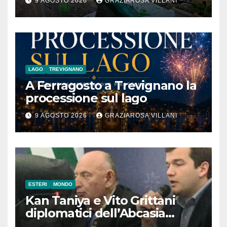
9 AGOSTO 2026
GRAZIAROSA VILLANI
Contadino
LAGO
TREVIGNANO
A Ferragosto a Trevignano la
processione sul lago
9 AGOSTO 2026
GRAZIAROSA VILLANI
ESTERI
MONDO
Kan Taniya e Vito Grittani
diplomatici dell’Abcasia
contro nota del governo