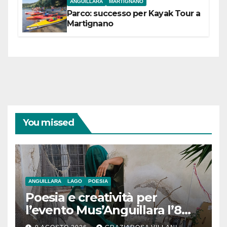
ANGUILLARA
MARTIGNANO
Parco: successo per Kayak Tour a
Martignano
You missed
ANGUILLARA
LAGO
POESIA
Poesia e creatività per
l’evento Mus’Anguillara l’8
agosto 2026 al Museo