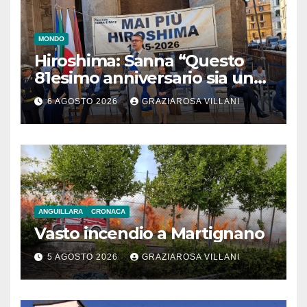
MONDO
Hiroshima: Sanna “Questo
81esimo anniversario sia un
monito per tutti”
6 AGOSTO 2026
GRAZIAROSA VILLANI
ANGUILLARA
CRONACA
Vasto incendio a Martignano
5 AGOSTO 2026
GRAZIAROSA VILLANI