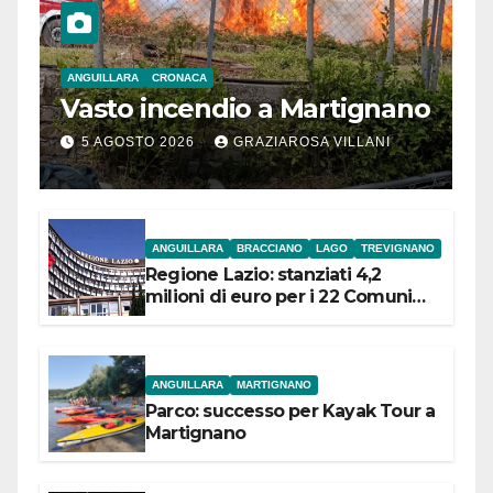
ANGUILLARA
CRONACA
Vasto incendio a Martignano
5 AGOSTO 2026
GRAZIAROSA VILLANI
ANGUILLARA
BRACCIANO
LAGO
TREVIGNANO
Regione Lazio: stanziati 4,2
milioni di euro per i 22 Comuni
dell’Etruria Meridionale
ANGUILLARA
MARTIGNANO
Parco: successo per Kayak Tour a
Martignano