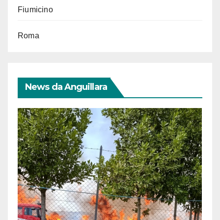
Fiumicino
Roma
News da Anguillara