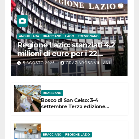
ANGUILLARA
BRACCIANO
LAGO
TREVIGNANO
Regione Lazio: stanziati 4,2
milioni di euro per i 22
Comuni dell’Etruria
5 AGOSTO 2026
GRAZIAROSA VILLANI
Meridionale
BRACCIANO
Bosco di San Celso: 3-4
settembre Terza edizione
Festival “Storie in cielo e in terra”
BRACCIANO
REGIONE LAZIO