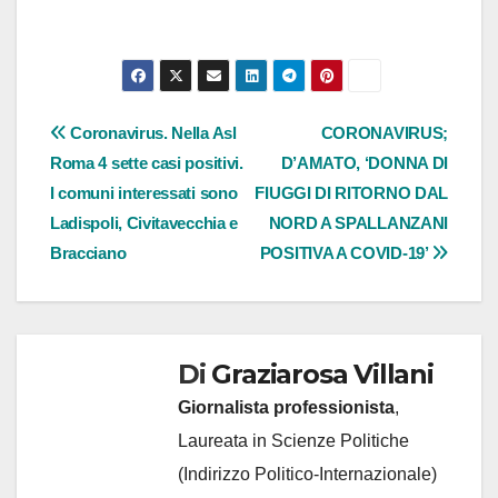
Navigazione
Coronavirus. Nella Asl
CORONAVIRUS;
Roma 4 sette casi positivi.
D’AMATO, ‘DONNA DI
articoli
I comuni interessati sono
FIUGGI DI RITORNO DAL
Ladispoli, Civitavecchia e
NORD A SPALLANZANI
Bracciano
POSITIVA A COVID-19’
Di
Graziarosa Villani
Giornalista professionista
,
Laureata in Scienze Politiche
(Indirizzo Politico-Internazionale)