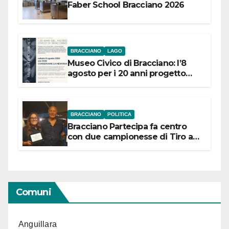
Faber School Bracciano 2026
BRACCIANO
LAGO
Museo Civico di Bracciano: l’8
agosto per i 20 anni progetto
“Conservare la memoria”
BRACCIANO
POLITICA
Bracciano Partecipa fa centro
con due campionesse di Tiro a
Segno in vista delle urne
Comuni
Anguillara