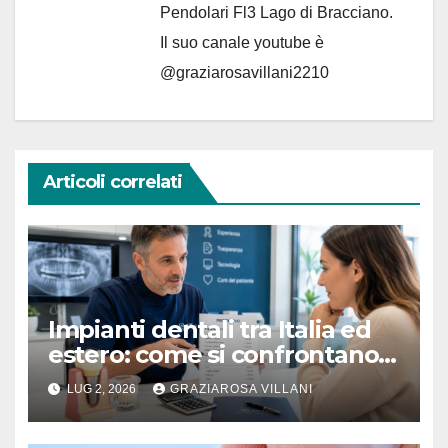
Pendolari Fl3 Lago di Bracciano.
Il suo canale youtube è
@graziarosavillani2210
Articoli correlati
Impianti dentali tra Italia ed
estero: come si confrontano i
preventivi senza farsi male
LUG 2, 2026
GRAZIAROSA VILLANI