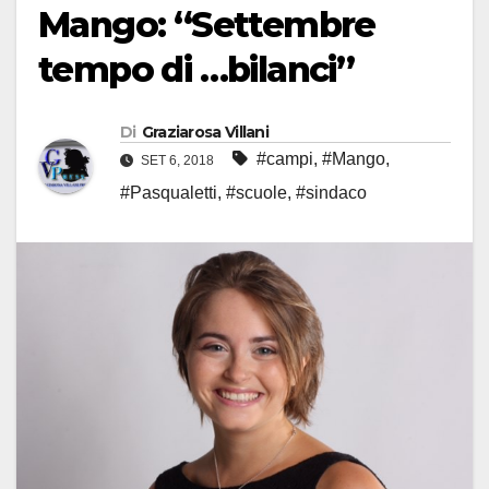
Mango: “Settembre
tempo di …bilanci”
Di
Graziarosa Villani
#campi
,
#Mango
,
SET 6, 2018
#Pasqualetti
,
#scuole
,
#sindaco