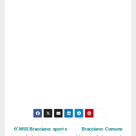
Navigazione
M5S Bracciano: sport e
Bracciano: Comune