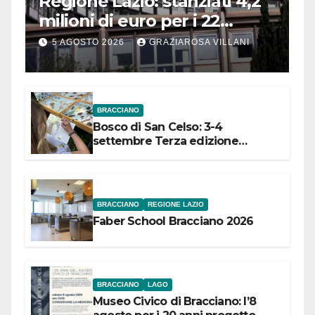
Regione Lazio: stanziati 4,2
milioni di euro per i 22
Comuni dell’Etruria
5 AGOSTO 2026
GRAZIAROSA VILLANI
Meridionale
BRACCIANO
Bosco di San Celso: 3-4
settembre Terza edizione
Festival “Storie in cielo e in terra”
BRACCIANO
REGIONE LAZIO
Faber School Bracciano 2026
BRACCIANO
LAGO
Museo Civico di Bracciano: l’8