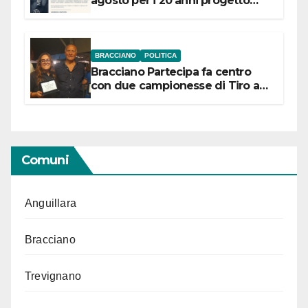
agosto per i 20 anni progetto
“Conservare la memoria”
BRACCIANO
POLITICA
Bracciano Partecipa fa centro
con due campionesse di Tiro a
Segno in vista delle urne
Comuni
Anguillara
Bracciano
Trevignano