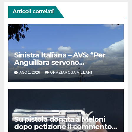
Articoli correlati
Sinistra Italiana – AVS: “Per
Anguillara servono
trasparenza, partecipazione e
AGO 1, 2026
GRAZIAROSA VILLANI
scelte politiche coraggiose”
Su pistola donata a Meloni
dopo petizione il commento