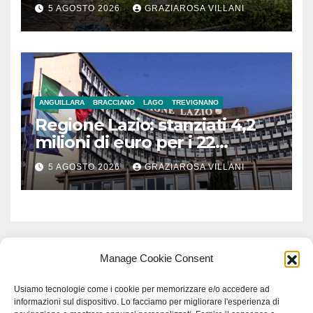
5 AGOSTO 2026
GRAZIAROSA VILLANI
ANGUILLARA
BRACCIANO
LAGO
TREVIGNANO
Regione Lazio: stanziati 4,2
milioni di euro per i 22
Comuni dell’Etruria
5 AGOSTO 2026
GRAZIAROSA VILLANI
Meridionale
Manage Cookie Consent
Usiamo tecnologie come i cookie per memorizzare e/o accedere ad
informazioni sul dispositivo. Lo facciamo per migliorare l'esperienza di