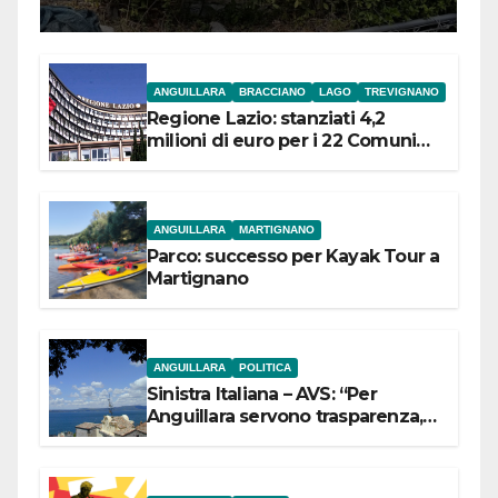
ANGUILLARA
BRACCIANO
LAGO
TREVIGNANO
Regione Lazio: stanziati 4,2
milioni di euro per i 22 Comuni
dell’Etruria Meridionale
ANGUILLARA
MARTIGNANO
Parco: successo per Kayak Tour a
Martignano
ANGUILLARA
POLITICA
Sinistra Italiana – AVS: “Per
Anguillara servono trasparenza,
partecipazione e scelte politiche
coraggiose”