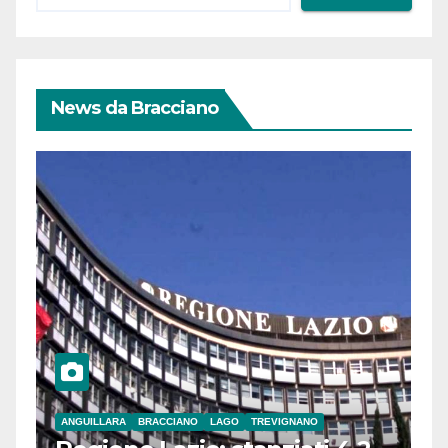
News da Bracciano
ANGUILLARA
BRACCIANO
LAGO
TREVIGNANO