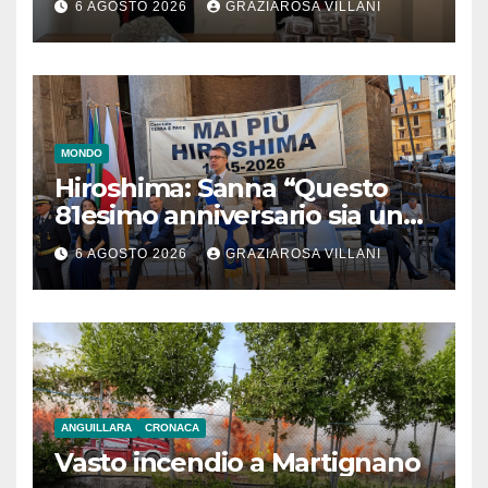
6 AGOSTO 2026
GRAZIAROSA VILLANI
MONDO
Hiroshima: Sanna “Questo
81esimo anniversario sia un
monito per tutti”
6 AGOSTO 2026
GRAZIAROSA VILLANI
ANGUILLARA
CRONACA
Vasto incendio a Martignano