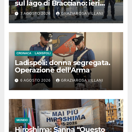
sul lago di Bracciano: ieri
l’inaugurazione
7 AGOSTO 2026
GRAZIAROSA VILLANI
CRONACA
LADISPOLI
Ladispoli: donna segregata.
Operazione dell’Arma
6 AGOSTO 2026
GRAZIAROSA VILLANI
MONDO
Hiroshima: Sanna “Questo