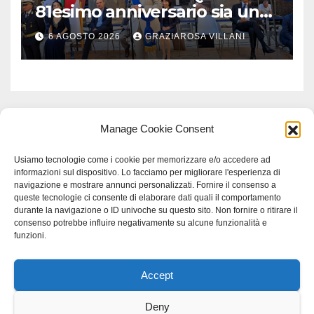
81esimo anniversario sia un
monito per tutti”
6 AGOSTO 2026
GRAZIAROSA VILLANI
Manage Cookie Consent
Usiamo tecnologie come i cookie per memorizzare e/o accedere ad
informazioni sul dispositivo. Lo facciamo per migliorare l'esperienza di
navigazione e mostrare annunci personalizzati. Fornire il consenso a
queste tecnologie ci consente di elaborare dati quali il comportamento
durante la navigazione o ID univoche su questo sito. Non fornire o ritirare il
consenso potrebbe influire negativamente su alcune funzionalità e
funzioni.
Accept
Proudly powered by WordPress
|
Tema: Newspaperex di
Themeansar
.
Deny
Home
Gerenza
home
Lavoro
Scienza
studio specialistico bracciano