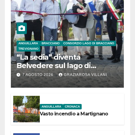
ANGUILLARA
BRACCIANO
CONSORZIO LAGO DI BRACCIANO
TREVIGNANO
“La sedia” diventa
Belvedere sul lago di
Bracciano: ieri
7 AGOSTO 2026
GRAZIAROSA VILLANI
l’inaugurazione
ANGUILLARA
CRONACA
Vasto incendio a Martignano