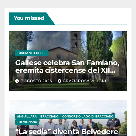
You missed
TUSCIA VITERBESE
Gallese celebra San Famiano,
eremita cistercense del XII
secolo
7 AGOSTO 2026
GRAZIAROSA VILLANI
ANGUILLARA
BRACCIANO
CONSORZIO LAGO DI BRACCIANO
TREVIGNANO
“La sedia” diventa Belvedere