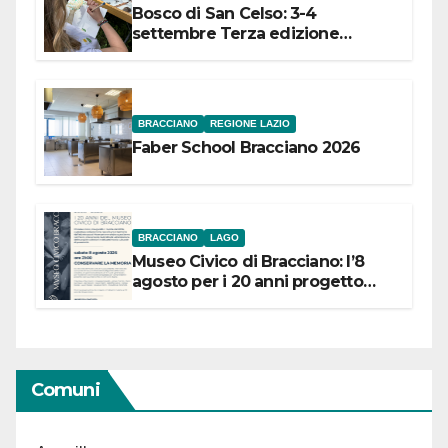
Bosco di San Celso: 3-4
settembre Terza edizione
Festival “Storie in cielo e in terra”
BRACCIANO
REGIONE LAZIO
Faber School Bracciano 2026
BRACCIANO
LAGO
Museo Civico di Bracciano: l’8
agosto per i 20 anni progetto
“Conservare la memoria”
Comuni