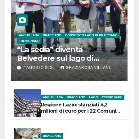
ANGUILLARA
BRACCIANO
CONSORZIO LAGO DI BRACCIANO
TREVIGNANO
“La sedia” diventa
Belvedere sul lago di
Bracciano: ieri
7 AGOSTO 2026
GRAZIAROSA VILLANI
l’inaugurazione
ANGUILLARA
BRACCIANO
LAGO
TREVIGNANO
Regione Lazio: stanziati 4,2
milioni di euro per i 22 Comuni
dell’Etruria Meridionale
BRACCIANO