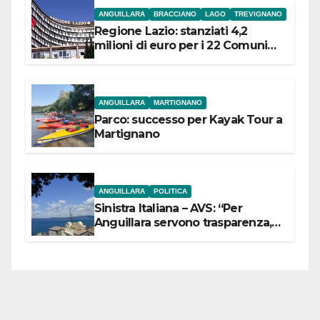
ANGUILLARA
BRACCIANO
LAGO
TREVIGNANO
Regione Lazio: stanziati 4,2
milioni di euro per i 22 Comuni
dell’Etruria Meridionale
ANGUILLARA
MARTIGNANO
Parco: successo per Kayak Tour a
Martignano
ANGUILLARA
POLITICA
Sinistra Italiana – AVS: “Per
Anguillara servono trasparenza,
partecipazione e scelte politiche
coraggiose”