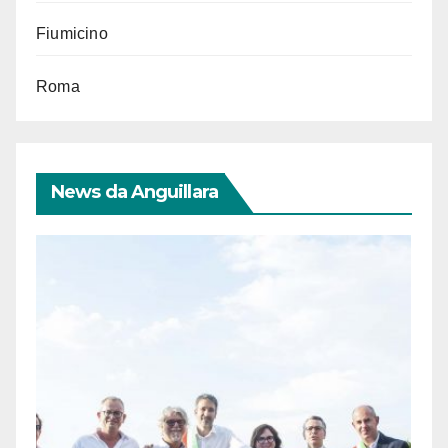
Fiumicino
Roma
News da Anguillara