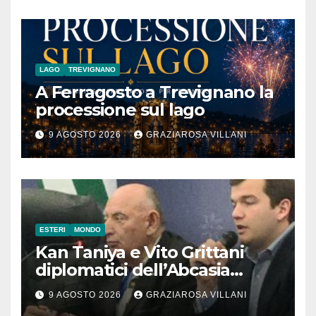
LAGO
TREVIGNANO
A Ferragosto a Trevignano la
processione sul lago
9 AGOSTO 2026
GRAZIAROSA VILLANI
ESTERI
MONDO
Kan Taniya e Vito Grittani
diplomatici dell’Abcasia
contro nota del governo
9 AGOSTO 2026
GRAZIAROSA VILLANI
romeno. “Non si può invocare