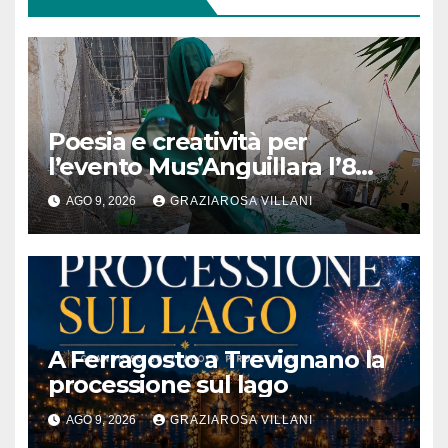
Poesia e creatività per
l’evento Mus’Anguillara l’8
agosto 2026 al Museo
AGO 9, 2026
GRAZIAROSA VILLANI
Contadino
A Ferragosto a Trevignano la
processione sul lago
AGO 9, 2026
GRAZIAROSA VILLANI