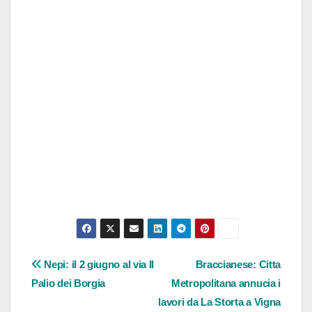
Navigazione
Nepi: il 2 giugno al via Il
Braccianese: Citta
Palio dei Borgia
Metropolitana annucia i
articoli
lavori da La Storta a Vigna