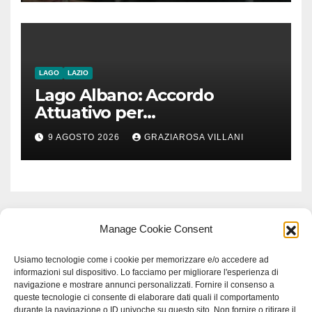
la costruzione di ponti e allo
stesso tempo condannare
chiunque li attraversi”
LAGO
LAZIO
Lago Albano: Accordo
Attuativo per
l’interconnessione
9 AGOSTO 2026
GRAZIAROSA VILLANI
acquedottistica da 29,5
milioni di euro
Manage Cookie Consent
Usiamo tecnologie come i cookie per memorizzare e/o accedere ad
informazioni sul dispositivo. Lo facciamo per migliorare l'esperienza di
navigazione e mostrare annunci personalizzati. Fornire il consenso a
queste tecnologie ci consente di elaborare dati quali il comportamento
durante la navigazione o ID univoche su questo sito. Non fornire o ritirare il