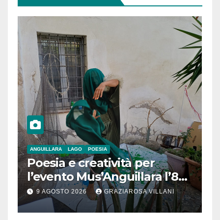
ANGUILLARA
LAGO
POESIA
Poesia e creatività per
l’evento Mus’Anguillara l’8
agosto 2026 al Museo
9 AGOSTO 2026
GRAZIAROSA VILLANI
Contadino