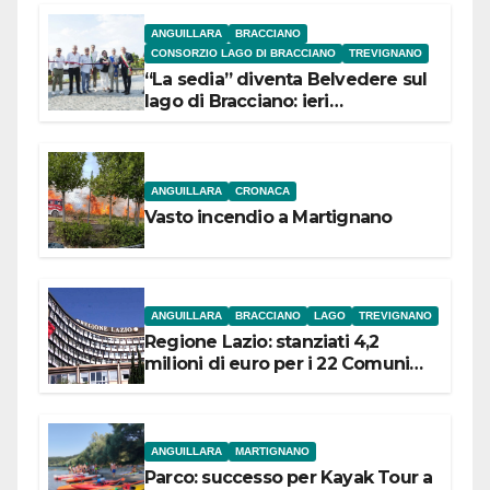
ANGUILLARA
BRACCIANO
CONSORZIO LAGO DI BRACCIANO
TREVIGNANO
“La sedia” diventa Belvedere sul
lago di Bracciano: ieri
l’inaugurazione
ANGUILLARA
CRONACA
Vasto incendio a Martignano
ANGUILLARA
BRACCIANO
LAGO
TREVIGNANO
Regione Lazio: stanziati 4,2
milioni di euro per i 22 Comuni
dell’Etruria Meridionale
ANGUILLARA
MARTIGNANO
Parco: successo per Kayak Tour a