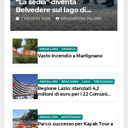
“La sedia” diventa
Belvedere sul lago di
Bracciano: ieri
7 AGOSTO 2026
GRAZIAROSA VILLANI
l’inaugurazione
ANGUILLARA
CRONACA
Vasto incendio a Martignano
ANGUILLARA
BRACCIANO
LAGO
TREVIGNANO
Regione Lazio: stanziati 4,2
milioni di euro per i 22 Comuni
dell’Etruria Meridionale
ANGUILLARA
MARTIGNANO
Parco: successo per Kayak Tour a