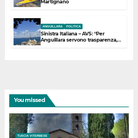
Martignano
ANGUILLARA
POLITICA
Sinistra Italiana – AVS: “Per
Anguillara servono trasparenza,
partecipazione e scelte politiche
coraggiose”
You missed
TUSCIA VITERBESE