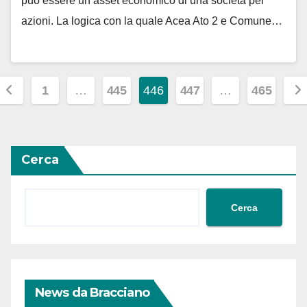
può essere un asset economico di una società per
azioni. La logica con la quale Acea Ato 2 e Comune…
Paginazione
1
…
445
446
447
…
465
degli
rticoli
Cerca
Cerca
News da Bracciano