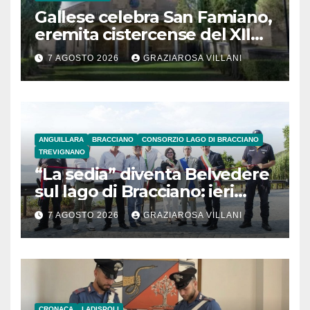
Gallese celebra San Famiano,
eremita cistercense del XII
secolo
7 AGOSTO 2026
GRAZIAROSA VILLANI
ANGUILLARA
BRACCIANO
CONSORZIO LAGO DI BRACCIANO
TREVIGNANO
“La sedia” diventa Belvedere
sul lago di Bracciano: ieri
l’inaugurazione
7 AGOSTO 2026
GRAZIAROSA VILLANI
CRONACA
LADISPOLI