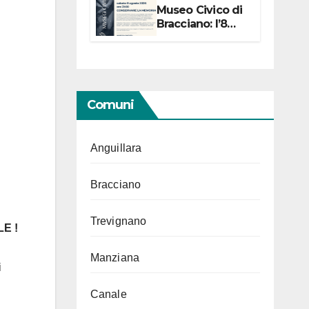
Museo Civico di
Bracciano: l’8
agosto per i 20
anni progetto
“Conservare la
memoria”
Comuni
Anguillara
Bracciano
Trevignano
ALE
!
Manziana
i
Canale