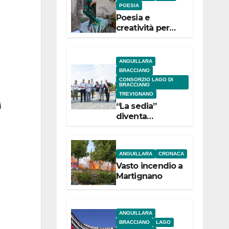
IdD
POESIA
Poesia e
creatività per
l’evento
Mus’Anguillara
l’8 agosto 2026
ANGUILLARA
al Museo
BRACCIANO
Contadino
CONSORZIO LAGO DI
BRACCIANO
TREVIGNANO
“La sedia”
i
diventa
Belvedere sul
lago di
Bracciano: ieri
ANGUILLARA
CRONACA
l’inaugurazione
Vasto incendio a
Martignano
ANGUILLARA
BRACCIANO
LAGO