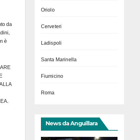
Oriolo
nto da
Cerveteri
dini,
on è
Ladispoli
Santa Marinella
NARE
E
Fiumicino
ALLA
Roma
EA.
News da Anguillara