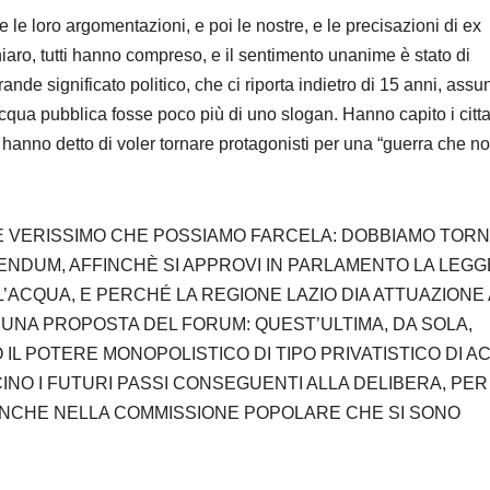
e le loro argomentazioni, e poi le nostre, e le precisazioni di ex
hiaro, tutti hanno compreso, e il sentimento unanime è stato di
ande significato politico, che ci riporta indietro di 15 anni, assu
acqua pubblica fosse poco più di uno slogan. Hanno capito i citta
ci hanno detto di voler tornare protagonisti per una “guerra che n
 VERISSIMO CHE POSSIAMO FARCELA: DOBBIAMO TOR
RENDUM, AFFINCHÈ SI APPROVI IN PARLAMENTO LA LEGG
’ACQUA, E PERCHÉ LA REGIONE LAZIO DIA ATTUAZIONE 
 UNA PROPOSTA DEL FORUM: QUEST’ULTIMA, DA SOLA,
L POTERE MONOPOLISTICO DI TIPO PRIVATISTICO DI AC
NO I FUTURI PASSI CONSEGUENTI ALLA DELIBERA, PER
 ANCHE NELLA COMMISSIONE POPOLARE CHE SI SONO