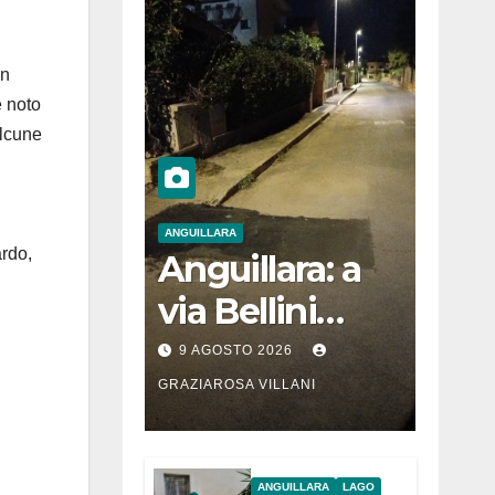
on
e noto
alcune
ANGUILLARA
ardo,
Anguillara: a
via Bellini
riparata
9 AGOSTO 2026
conduttura
GRAZIAROSA VILLANI
dopo
segnalazione
ANGUILLARA
LAGO