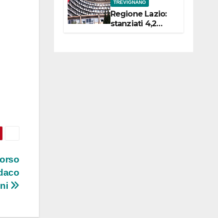
TREVIGNANO
Regione Lazio:
stanziati 4,2
milioni di euro
per i 22 Comuni
dell’Etruria
Meridionale
corso
ndaco
ani