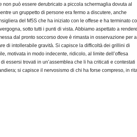
che non può essere derubricato a piccola schermaglia dovuta al
mentre un gruppetto di persone era fermo a discutere, anche
igliera del M5S che ha iniziato con le offese e ha terminato c
rgogna, sotto tutti i punti di vista. Abbiamo aspettato a render
messa dal pronto soccorso dove è rimasta in osservazione per 
i intollerabile gravità. Si capisce la difficoltà dei grillini di
le, motivata in modo indecente, ridicolo, al limite dell’offesa
di essersi trovati in un’assemblea che li ha criticati e contestati
diera; si capisce il nervosismo di chi ha forse compreso, in rit