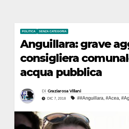
POLITICA
SENZA CATEGORIA
Anguillara: grave ag
consigliera comunal
acqua pubblica
Di
Graziarosa Villani
##Anguillara
,
#Acea
,
#Ag
DIC 7, 2018