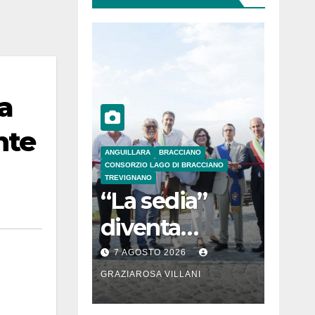
a
nte
ANGUILLARA
BRACCIANO
CONSORZIO LAGO DI BRACCIANO
TREVIGNANO
“La sedia”
diventa
Belvedere sul
7 AGOSTO 2026
lago di
GRAZIAROSA VILLANI
Bracciano: ieri