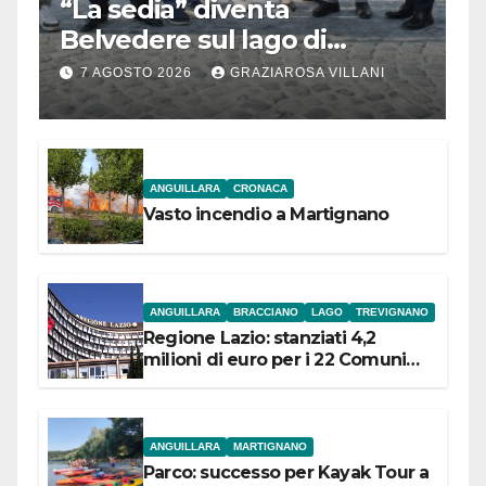
“La sedia” diventa
Belvedere sul lago di
Bracciano: ieri
7 AGOSTO 2026
GRAZIAROSA VILLANI
l’inaugurazione
ANGUILLARA
CRONACA
Vasto incendio a Martignano
ANGUILLARA
BRACCIANO
LAGO
TREVIGNANO
Regione Lazio: stanziati 4,2
milioni di euro per i 22 Comuni
dell’Etruria Meridionale
ANGUILLARA
MARTIGNANO
Parco: successo per Kayak Tour a