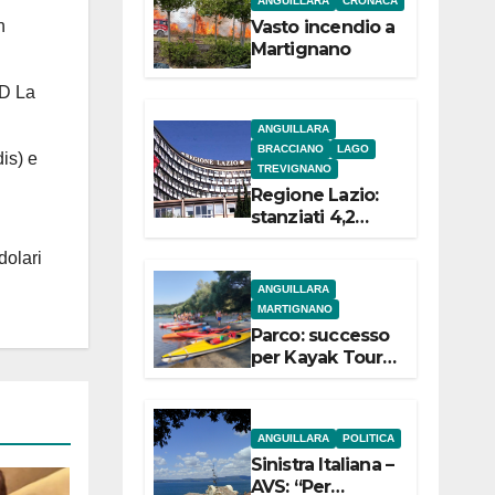
ANGUILLARA
CRONACA
e
Vasto incendio a
n
Martignano
 D La
ANGUILLARA
BRACCIANO
LAGO
is) e
TREVIGNANO
Regione Lazio:
stanziati 4,2
milioni di euro
dolari
per i 22 Comuni
dell’Etruria
ANGUILLARA
Meridionale
MARTIGNANO
Parco: successo
per Kayak Tour a
Martignano
ANGUILLARA
POLITICA
Sinistra Italiana –
AVS: “Per