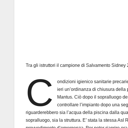
Tra gli istruttori il campione di Salvamento Sidne
C
ondizioni igienico sanitarie precar
ieri un’ordinanza di chiusura della 
Mantus. Ciò dopo il sopralluogo del
controllare l’impianto dopo una segn
riguarderebbero sia l’acqua della piscina dalla qua
sopralluogo, sia la struttura. E’ stata la stessa A
provvedimento d’emergenza. Per poter riaprire ora l