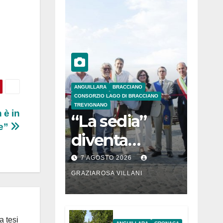
ANGUILLARA
BRACCIANO
CONSORZIO LAGO DI BRACCIANO
TREVIGNANO
 è in
“La sedia”
le”
diventa
Belvedere sul
7 AGOSTO 2026
lago di
GRAZIAROSA VILLANI
Bracciano: ieri
l’inaugurazion
a tesi