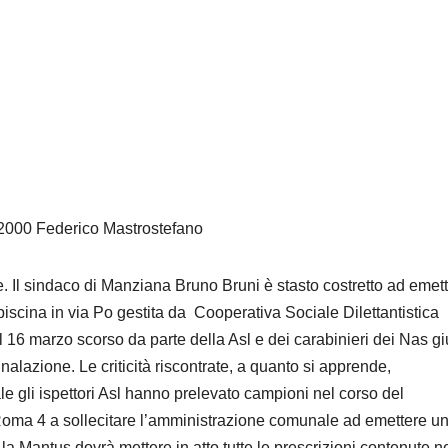
y 2000 Federico Mastrostefano
ie. Il sindaco di Manziana Bruno Bruni è stasto costretto ad emet
piscina in via Po gestita da Cooperativa Sociale Dilettantistica
 16 marzo scorso da parte della Asl e dei carabinieri dei Nas gi
alazione. Le criticità riscontrate, a quanto si apprende,
le gli ispettori Asl hanno prelevato campioni nel corso del
sl Roma 4 a sollecitare l’amministrazione comunale ad emettere u
a Mantus dovrà mettere in atto tutte le prescrizioni contenute n