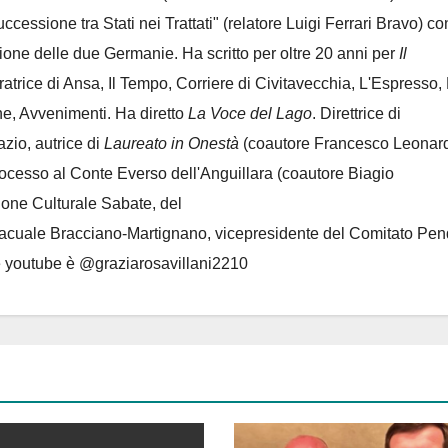
Successione tra Stati nei Trattati" (relatore Luigi Ferrari Bravo) co
azione delle due Germanie. Ha scritto per oltre 20 anni per
Il
oratrice di Ansa, Il Tempo, Corriere di Civitavecchia, L'Espresso,
e, Avvenimenti. Ha diretto
La Voce del Lago
. Direttrice di
azio, autrice di
Laureato in Onestà
(coautore Francesco Leonard
rocesso al Conte Everso dell'Anguillara
(coautore Biagio
ione Culturale Sabate
, del
Lacuale Bracciano-Martignano
, vicepresidente del Comitato Pen
le youtube è @graziarosavillani2210