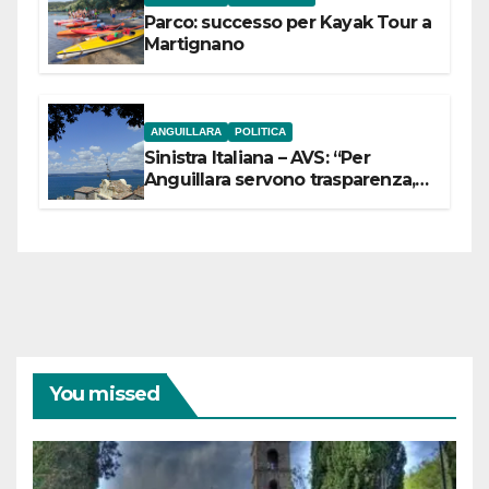
Parco: successo per Kayak Tour a
Martignano
ANGUILLARA
POLITICA
Sinistra Italiana – AVS: “Per
Anguillara servono trasparenza,
partecipazione e scelte politiche
coraggiose”
You missed