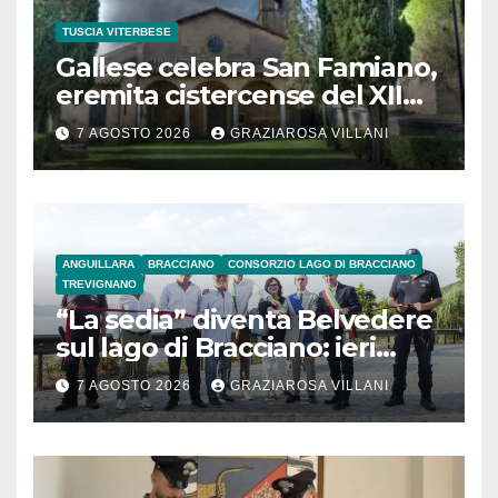
TUSCIA VITERBESE
Gallese celebra San Famiano,
eremita cistercense del XII
secolo
7 AGOSTO 2026
GRAZIAROSA VILLANI
ANGUILLARA
BRACCIANO
CONSORZIO LAGO DI BRACCIANO
TREVIGNANO
“La sedia” diventa Belvedere
sul lago di Bracciano: ieri
l’inaugurazione
7 AGOSTO 2026
GRAZIAROSA VILLANI