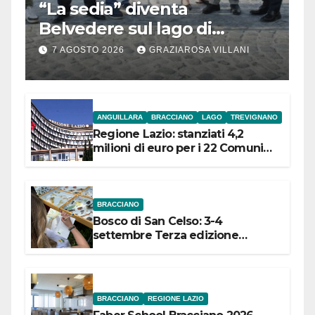
“La sedia” diventa
Belvedere sul lago di
Bracciano: ieri
7 AGOSTO 2026
GRAZIAROSA VILLANI
l’inaugurazione
ANGUILLARA
BRACCIANO
LAGO
TREVIGNANO
Regione Lazio: stanziati 4,2
milioni di euro per i 22 Comuni
dell’Etruria Meridionale
BRACCIANO
Bosco di San Celso: 3-4
settembre Terza edizione
Festival “Storie in cielo e in terra”
BRACCIANO
REGIONE LAZIO