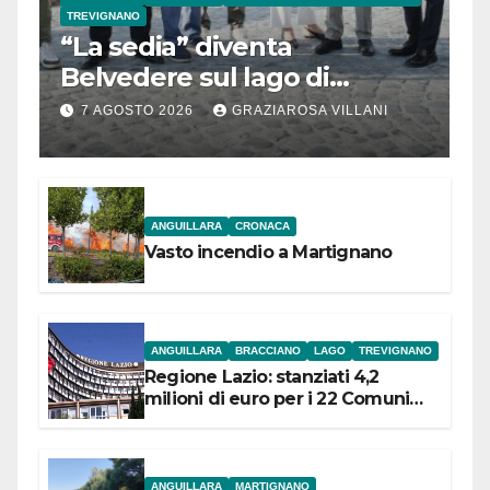
TREVIGNANO
“La sedia” diventa
Belvedere sul lago di
Bracciano: ieri
7 AGOSTO 2026
GRAZIAROSA VILLANI
l’inaugurazione
ANGUILLARA
CRONACA
Vasto incendio a Martignano
ANGUILLARA
BRACCIANO
LAGO
TREVIGNANO
Regione Lazio: stanziati 4,2
milioni di euro per i 22 Comuni
dell’Etruria Meridionale
ANGUILLARA
MARTIGNANO