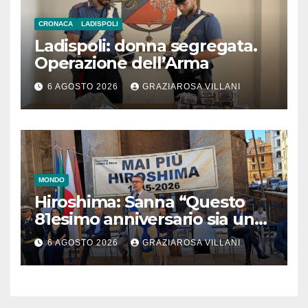
CRONACA
LADISPOLI
Ladispoli: donna segregata.
Operazione dell’Arma
6 AGOSTO 2026
GRAZIAROSA VILLANI
MONDO
Hiroshima: Sanna “Questo
81esimo anniversario sia un
monito per tutti”
6 AGOSTO 2026
GRAZIAROSA VILLANI