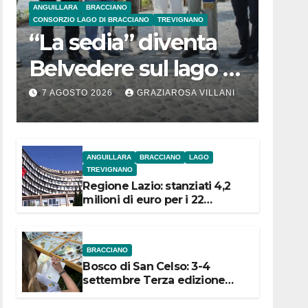
ANGUILLARA
BRACCIANO
CONSORZIO LAGO DI BRACCIANO
TREVIGNANO
“La sedia” diventa
Belvedere sul lago di
Bracciano: ieri
7 AGOSTO 2026
GRAZIAROSA VILLANI
l’inaugurazione
ANGUILLARA
BRACCIANO
LAGO
TREVIGNANO
Regione Lazio: stanziati 4,2
milioni di euro per i 22
Comuni dell’Etruria
Meridionale
BRACCIANO
Bosco di San Celso: 3-4
settembre Terza edizione
Festival “Storie in cielo e in
terra”