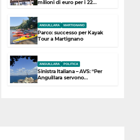
milioni di euro per i 22
Comuni dell’Etruria
Meridionale
ANGUILLARA
MARTIGNANO
Parco: successo per Kayak
Tour a Martignano
ANGUILLARA
POLITICA
Sinistra Italiana – AVS: “Per
Anguillara servono
trasparenza, partecipazione e
scelte politiche coraggiose”