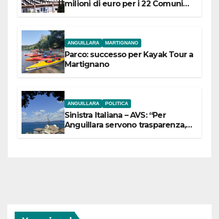
milioni di euro per i 22 Comuni
dell’Etruria Meridionale
ANGUILLARA
MARTIGNANO
Parco: successo per Kayak Tour a
Martignano
ANGUILLARA
POLITICA
Sinistra Italiana – AVS: “Per
Anguillara servono trasparenza,
partecipazione e scelte politiche
coraggiose”