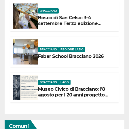
BRACCIANO
Bosco di San Celso: 3-4
settembre Terza edizione
Festival “Storie in cielo e in terra”
BRACCIANO
REGIONE LAZIO
Faber School Bracciano 2026
BRACCIANO
LAGO
Museo Civico di Bracciano: l’8
agosto per i 20 anni progetto
“Conservare la memoria”
Comuni