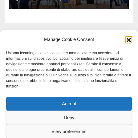
Manage Cookie Consent
Usiamo tecnologie come i cookie per memorizzare e/o accedere ad
informazioni sul dispositivo. Lo facciamo per migliorare l'esperienza di
navigazione e mostrare annunci personalizzati. Fornire il consenso a
queste tecnologie ci consente di elaborare dati quali il comportamento
durante la navigazione o ID univoche su questo sito. Non fornire o ritirare il
consenso potrebbe influire negativamente su alcune funzionalità e
funzioni.
Accept
Proudly powered by WordPress
|
Tema: Newspaperex di
Themeansar
.
Deny
Home
Gerenza
home
Lavoro
Scienza
studio specialistico bracciano
View preferences
Villani Comunicazione