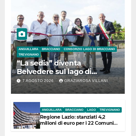
ANGUILLARA
BRACCIANO
CONSORZIO LAGO DI BRACCIANO
TREVIGNANO
“La sedia” diventa
Belvedere sul lago di
Bracciano: ieri
7 AGOSTO 2026
GRAZIAROSA VILLANI
l’inaugurazione
ANGUILLARA
BRACCIANO
LAGO
TREVIGNANO
Regione Lazio: stanziati 4,2
milioni di euro per i 22 Comuni
dell’Etruria Meridionale