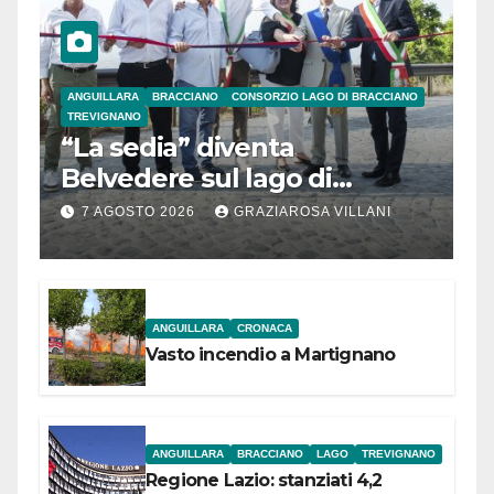
ANGUILLARA
BRACCIANO
CONSORZIO LAGO DI BRACCIANO
TREVIGNANO
“La sedia” diventa
Belvedere sul lago di
Bracciano: ieri
7 AGOSTO 2026
GRAZIAROSA VILLANI
l’inaugurazione
ANGUILLARA
CRONACA
Vasto incendio a Martignano
ANGUILLARA
BRACCIANO
LAGO
TREVIGNANO
Regione Lazio: stanziati 4,2