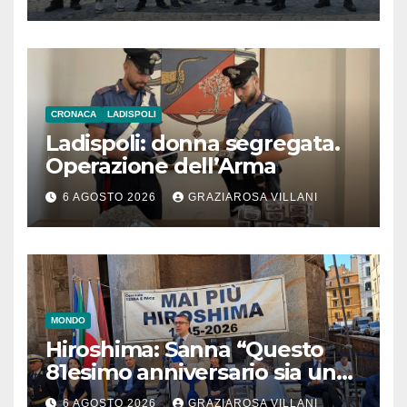
CRONACA
LADISPOLI
Ladispoli: donna segregata.
Operazione dell’Arma
6 AGOSTO 2026
GRAZIAROSA VILLANI
MONDO
Hiroshima: Sanna “Questo
81esimo anniversario sia un
monito per tutti”
6 AGOSTO 2026
GRAZIAROSA VILLANI