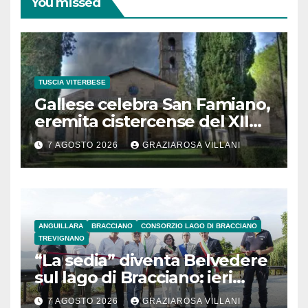
You missed
TUSCIA VITERBESE
Gallese celebra San Famiano,
eremita cistercense del XII
secolo
7 AGOSTO 2026
GRAZIAROSA VILLANI
ANGUILLARA
BRACCIANO
CONSORZIO LAGO DI BRACCIANO
TREVIGNANO
“La sedia” diventa Belvedere
sul lago di Bracciano: ieri
l’inaugurazione
7 AGOSTO 2026
GRAZIAROSA VILLANI