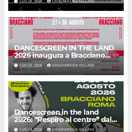
LUG 28, 2026
GRAZIAROSA VILLANI
DANCESCREEN IN THE LAND
2026 inaugura a Bracciano
quattro giorni di danza,
LUG 22, 2026
GRAZIAROSA VILLANI
paesaggio e creazione
contemporanea
Dancescreen in the land
2026: “Respiro al centro” dal
27 agosto al 25 ottobre
LUG 14, 2026
GRAZIAROSA VILLANI