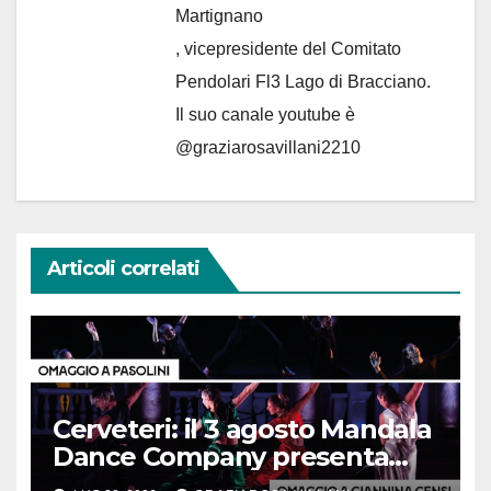
Martignano
, vicepresidente del Comitato
Pendolari Fl3 Lago di Bracciano.
Il suo canale youtube è
@graziarosavillani2210
Articoli correlati
Cerveteri: il 3 agosto Mandala
Dance Company presenta
“Trittico d’autore”