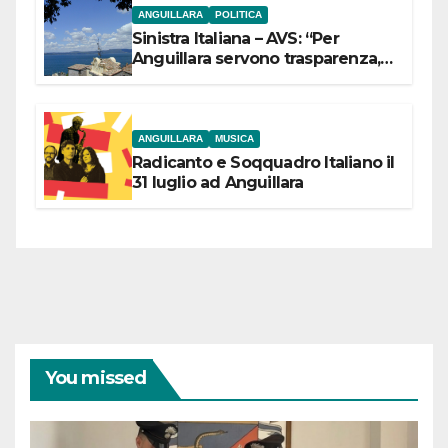
ANGUILLARA
POLITICA
Sinistra Italiana – AVS: “Per
Anguillara servono trasparenza,
partecipazione e scelte politiche
coraggiose”
ANGUILLARA
MUSICA
Radicanto e Soqquadro Italiano il
31 luglio ad Anguillara
You missed