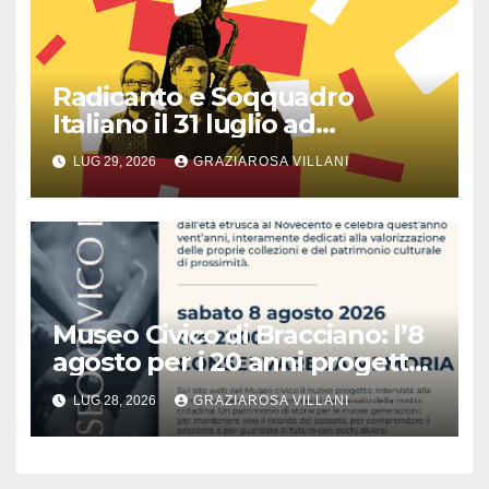
Radicanto e Soqquadro
Italiano il 31 luglio ad
Anguillara
LUG 29, 2026
GRAZIAROSA VILLANI
Museo Civico di Bracciano: l’8
agosto per i 20 anni progetto
“Conservare la memoria”
LUG 28, 2026
GRAZIAROSA VILLANI