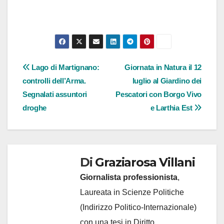
Navigazione
Lago di Martignano:
Giornata in Natura il 12
controlli dell’Arma.
luglio al Giardino dei
articoli
Segnalati assuntori
Pescatori con Borgo Vivo
droghe
e Larthia Est
Di
Graziarosa Villani
Giornalista professionista
,
Laureata in Scienze Politiche
(Indirizzo Politico-Internazionale)
con una tesi in Diritto