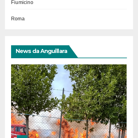
Fiumicino
Roma
News da Anguillara