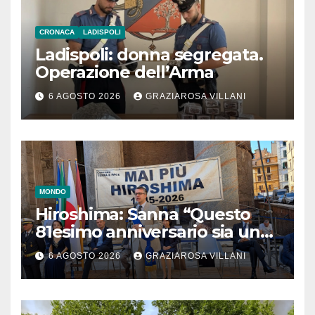
CRONACA
LADISPOLI
Ladispoli: donna segregata.
Operazione dell’Arma
6 AGOSTO 2026
GRAZIAROSA VILLANI
MONDO
Hiroshima: Sanna “Questo
81esimo anniversario sia un
monito per tutti”
6 AGOSTO 2026
GRAZIAROSA VILLANI