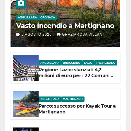
ANGUILLARA
CRONACA
Vasto incendio a Martignano
5 AGOSTO 2026
GRAZIAROSA VILLANI
ANGUILLARA
BRACCIANO
LAGO
TREVIGNANO
Regione Lazio: stanziati 4,2
milioni di euro per i 22 Comuni
dell’Etruria Meridionale
ANGUILLARA
MARTIGNANO
Parco: successo per Kayak Tour a
Martignano