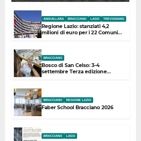
ANGUILLARA
BRACCIANO
LAGO
TREVIGNANO
Regione Lazio: stanziati 4,2
milioni di euro per i 22 Comuni
dell’Etruria Meridionale
BRACCIANO
Bosco di San Celso: 3-4
settembre Terza edizione
Festival “Storie in cielo e in terra”
BRACCIANO
REGIONE LAZIO
Faber School Bracciano 2026
BRACCIANO
LAGO