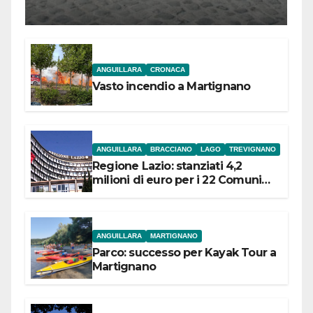
l’inaugurazione
ANGUILLARA
CRONACA
Vasto incendio a Martignano
ANGUILLARA
BRACCIANO
LAGO
TREVIGNANO
Regione Lazio: stanziati 4,2
milioni di euro per i 22 Comuni
dell’Etruria Meridionale
ANGUILLARA
MARTIGNANO
Parco: successo per Kayak Tour a
Martignano