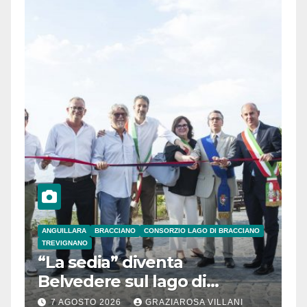
ANGUILLARA
BRACCIANO
CONSORZIO LAGO DI BRACCIANO
TREVIGNANO
“La sedia” diventa
Belvedere sul lago di
Bracciano: ieri
7 AGOSTO 2026
GRAZIAROSA VILLANI