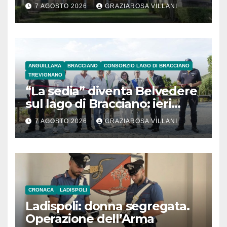
secolo
7 AGOSTO 2026
GRAZIAROSA VILLANI
ANGUILLARA
BRACCIANO
CONSORZIO LAGO DI BRACCIANO
TREVIGNANO
“La sedia” diventa Belvedere
sul lago di Bracciano: ieri
l’inaugurazione
7 AGOSTO 2026
GRAZIAROSA VILLANI
CRONACA
LADISPOLI
Ladispoli: donna segregata.
Operazione dell’Arma