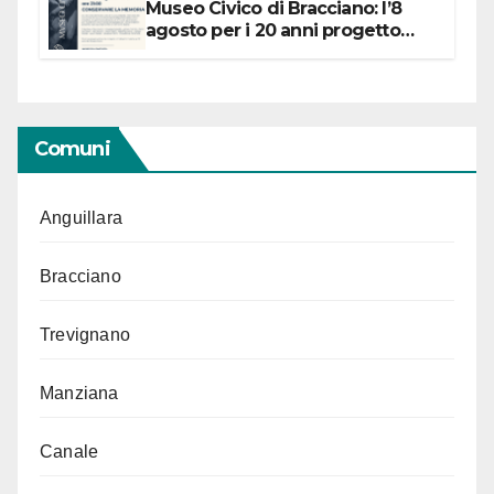
Museo Civico di Bracciano: l’8
agosto per i 20 anni progetto
“Conservare la memoria”
Comuni
Anguillara
Bracciano
Trevignano
Manziana
Canale