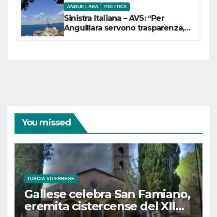
ANGUILLARA
POLITICA
Sinistra Italiana – AVS: “Per
Anguillara servono trasparenza,
partecipazione e scelte politiche
coraggiose”
You missed
TUSCIA VITERBESE
Gallese celebra San Famiano,
eremita cistercense del XII