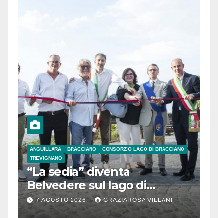
ANGUILLARA
BRACCIANO
CONSORZIO LAGO DI BRACCIANO
TREVIGNANO
“La sedia” diventa
Belvedere sul lago di
Bracciano: ieri
7 AGOSTO 2026
GRAZIAROSA VILLANI
l’inaugurazione