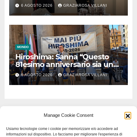
6 AGOSTO 2026
GRAZIAROSA VILLANI
MONDO
Hiroshima: Sanna “Questo
81esimo anniversario sia un
monito per tutti”
6 AGOSTO 2026
GRAZIAROSA VILLANI
Manage Cookie Consent
Usiamo tecnologie come i cookie per memorizzare e/o accedere ad
informazioni sul dispositivo. Lo facciamo per migliorare l'esperienza di