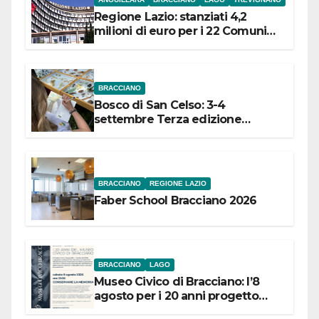
Regione Lazio: stanziati 4,2
milioni di euro per i 22 Comuni
dell’Etruria Meridionale
BRACCIANO
Bosco di San Celso: 3-4
settembre Terza edizione
Festival “Storie in cielo e in terra”
BRACCIANO
REGIONE LAZIO
Faber School Bracciano 2026
BRACCIANO
LAGO
Museo Civico di Bracciano: l’8
agosto per i 20 anni progetto
“Conservare la memoria”