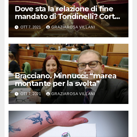
Dove sta la relazione di fine
mandato di Tondinelli? Corte
dei Conti parla di “indiretta
OTT 7, 2021
GRAZIAROSA VILLANI
violazione dei principi di
responsabilità di mandato”
Bracciano. Minnucci: “marea
montante per la svolta”
OTT 7, 2021
GRAZIAROSA VILLANI