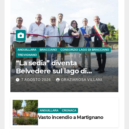
ANGUILLARA
BRACCIANO
CONSORZIO LAGO DI BRACCIANO
TREVIGNANO
“La sedia” diventa
Belvedere sul lago di
Bracciano: ieri
7 AGOSTO 2026
GRAZIAROSA VILLANI
l’inaugurazione
ANGUILLARA
CRONACA
Vasto incendio a Martignano