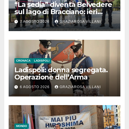
“La sedia” diventa Belvedere
sul lago di Bracciano: ieri
l’inaugurazione
7 AGOSTO 2026
GRAZIAROSA VILLANI
CRONACA
LADISPOLI
Ladispoli: donna segregata.
Operazione dell’Arma
6 AGOSTO 2026
GRAZIAROSA VILLANI
MONDO