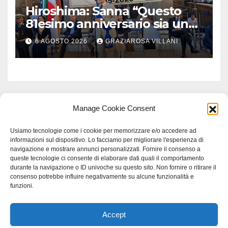
Hiroshima: Sanna “Questo
81esimo anniversario sia un
monito per tutti”
6 AGOSTO 2026
GRAZIAROSA VILLANI
Manage Cookie Consent
Usiamo tecnologie come i cookie per memorizzare e/o accedere ad
informazioni sul dispositivo. Lo facciamo per migliorare l'esperienza di
navigazione e mostrare annunci personalizzati. Fornire il consenso a
queste tecnologie ci consente di elaborare dati quali il comportamento
durante la navigazione o ID univoche su questo sito. Non fornire o ritirare il
consenso potrebbe influire negativamente su alcune funzionalità e
funzioni.
Accept
Proudly powered by WordPress
|
Tema: Newspaperex di
Themeansar
.