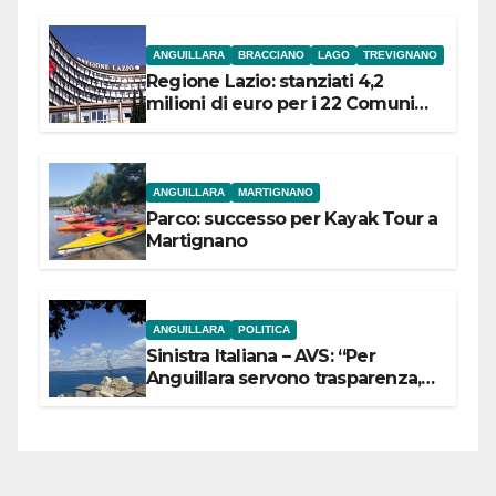
ANGUILLARA
BRACCIANO
LAGO
TREVIGNANO
Regione Lazio: stanziati 4,2
milioni di euro per i 22 Comuni
dell’Etruria Meridionale
ANGUILLARA
MARTIGNANO
Parco: successo per Kayak Tour a
Martignano
ANGUILLARA
POLITICA
Sinistra Italiana – AVS: “Per
Anguillara servono trasparenza,
partecipazione e scelte politiche
coraggiose”