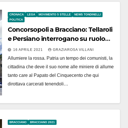
CRONACA
LEGA
MOVIMENTO 5 STELLE
NEWS TONDINELLI
POLITICA
Concorsopoli a Bracciano: Tellaroli
e Persiano interrogano su ruolo
Mori e su una assunzione. Replica
16 APRILE 2021
GRAZIAROSA VILLANI
del sindaco
Allumiere la rossa. Patria un tempo dei comunisti, la
cittadina che deve il suo nome alle miniere di allume
tanto care al Papato del Cinquecento che qui
dirottava carcerati tenendoli…
BRACCIANO
BRACCIANO 2021