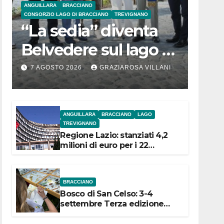
ANGUILLARA
BRACCIANO
CONSORZIO LAGO DI BRACCIANO
TREVIGNANO
“La sedia” diventa
Belvedere sul lago di
Bracciano: ieri
7 AGOSTO 2026
GRAZIAROSA VILLANI
l’inaugurazione
ANGUILLARA
BRACCIANO
LAGO
TREVIGNANO
Regione Lazio: stanziati 4,2
milioni di euro per i 22
Comuni dell’Etruria
Meridionale
BRACCIANO
Bosco di San Celso: 3-4
settembre Terza edizione
Festival “Storie in cielo e in
terra”