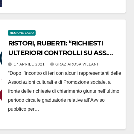
REGIONE LAZIO
RISTORI, RUBERTI: “RICHIESTI
ULTERIORI CONTROLLI SU ASS.
CULT E APS. DICHIARAZIONI
17 APRILE 2021
GRAZIAROSA VILLANI
MENDACI SARANNO SEGNALATE
“Dopo l’incontro di ieri con alcuni rappresentanti delle
AD AUTORITA’ COMPETENTI”
Associazioni culturali e di Promozione sociale, a
fronte delle richieste di chiarimento giunte nell’ultimo
periodo circa le graduatorie relative all’Avviso
pubblico per…