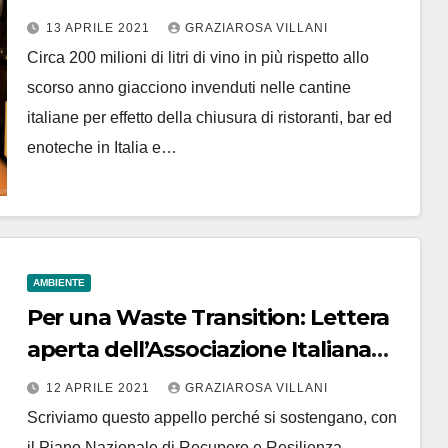
13 APRILE 2021
GRAZIAROSA VILLANI
Circa 200 milioni di litri di vino in più rispetto allo
scorso anno giacciono invenduti nelle cantine
italiane per effetto della chiusura di ristoranti, bar ed
enoteche in Italia e…
AMBIENTE
Per una Waste Transition: Lettera
aperta dell’Associazione Italiana
Compostaggio
12 APRILE 2021
GRAZIAROSA VILLANI
Scriviamo questo appello perché si sostengano, con
il Piano Nazionale di Recupero e Resilienza