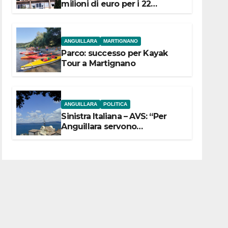
milioni di euro per i 22
Comuni dell’Etruria
Meridionale
ANGUILLARA
MARTIGNANO
Parco: successo per Kayak
Tour a Martignano
ANGUILLARA
POLITICA
Sinistra Italiana – AVS: “Per
Anguillara servono
trasparenza, partecipazione e
scelte politiche coraggiose”