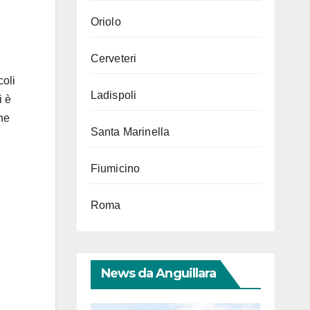
Oriolo
Cerveteri
coli
Ladispoli
i è
ne
Santa Marinella
Fiumicino
Roma
News da Anguillara