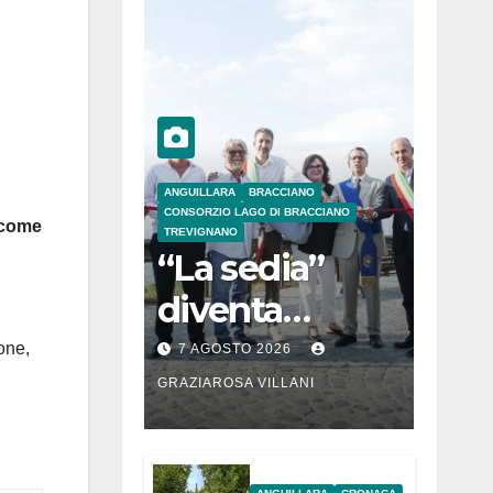
ANGUILLARA
BRACCIANO
CONSORZIO LAGO DI BRACCIANO
 come
TREVIGNANO
“La sedia”
diventa
Belvedere sul
one,
7 AGOSTO 2026
lago di
GRAZIAROSA VILLANI
Bracciano: ieri
l’inaugurazion