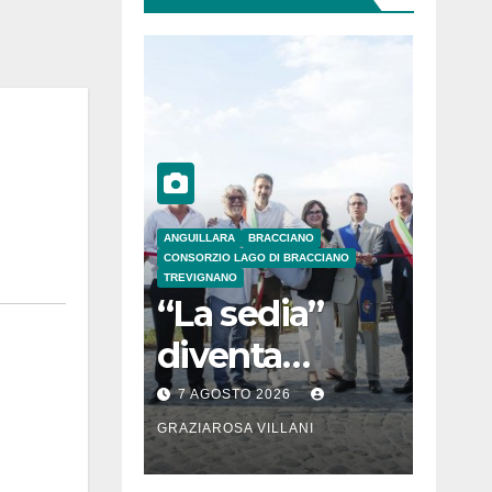
ANGUILLARA
BRACCIANO
CONSORZIO LAGO DI BRACCIANO
TREVIGNANO
“La sedia”
diventa
Belvedere sul
7 AGOSTO 2026
lago di
GRAZIAROSA VILLANI
Bracciano: ieri