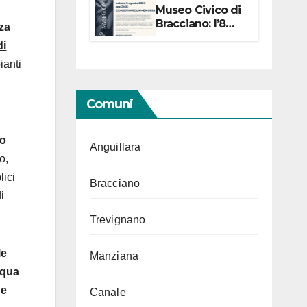
Museo Civico di
Bracciano: l’8
za
agosto per i 20
di
anni progetto
“Conservare la
ianti
memoria”
Comuni
lo
Anguillara
o,
lici
Bracciano
i
Trevignano
le
Manziana
cqua
 e
Canale