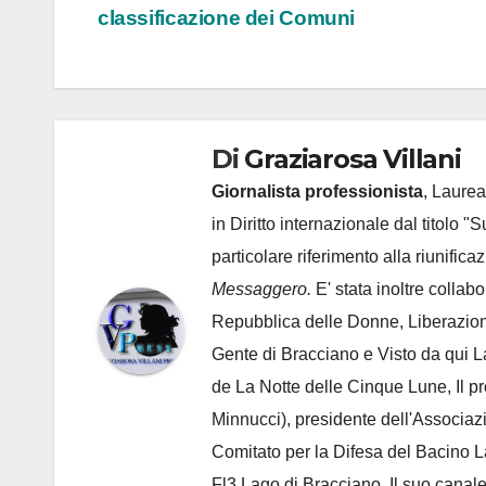
classificazione dei Comuni
articoli
Di
Graziarosa Villani
Giornalista professionista
, Laurea
in Diritto internazionale dal titolo "
particolare riferimento alla riunific
Messaggero.
E' stata inoltre collab
Repubblica delle Donne, Liberazion
Gente di Bracciano
e Visto da qui L
de
La Notte delle Cinque Lune, Il p
Minnucci), presidente dell'
Associaz
Comitato per la Difesa del Bacino 
Fl3 Lago di Bracciano. Il suo cana