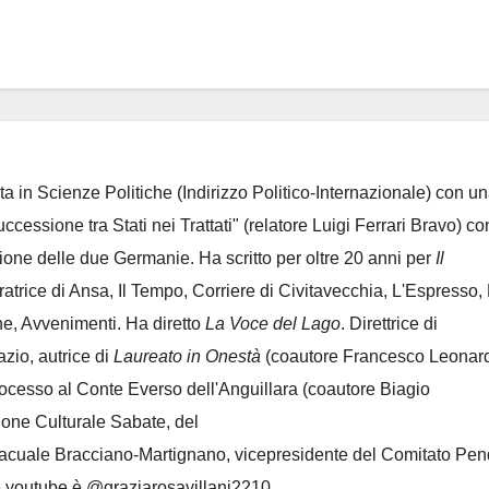
ta in Scienze Politiche (Indirizzo Politico-Internazionale) con un
Successione tra Stati nei Trattati" (relatore Luigi Ferrari Bravo) co
azione delle due Germanie. Ha scritto per oltre 20 anni per
Il
oratrice di Ansa, Il Tempo, Corriere di Civitavecchia, L'Espresso,
e, Avvenimenti. Ha diretto
La Voce del Lago
. Direttrice di
azio, autrice di
Laureato in Onestà
(coautore Francesco Leonard
rocesso al Conte Everso dell'Anguillara
(coautore Biagio
ione Culturale Sabate
, del
Lacuale Bracciano-Martignano
, vicepresidente del Comitato Pen
le youtube è @graziarosavillani2210