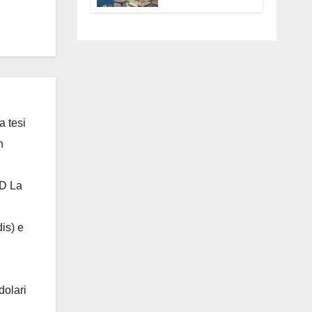
Anguillara
servono
trasparenza,
partecipazione e
scelte politiche
coraggiose”
a tesi
n
 D La
is) e
dolari