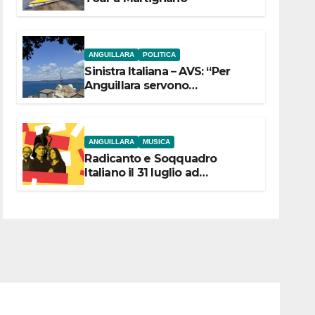
ANGUILLARA
POLITICA
Sinistra Italiana – AVS: “Per
Anguillara servono
trasparenza, partecipazione e
scelte politiche coraggiose”
ANGUILLARA
MUSICA
Radicanto e Soqquadro
Italiano il 31 luglio ad
Anguillara