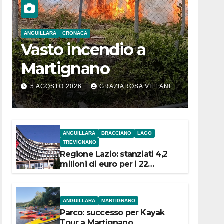
ANGUILLARA
CRONACA
Vasto incendio a
Martignano
5 AGOSTO 2026
GRAZIAROSA VILLANI
ANGUILLARA
BRACCIANO
LAGO
TREVIGNANO
Regione Lazio: stanziati 4,2
milioni di euro per i 22
Comuni dell’Etruria
Meridionale
ANGUILLARA
MARTIGNANO
Parco: successo per Kayak
Tour a Martignano