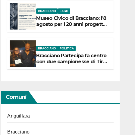
BRACCIANO
LAGO
Museo Civico di Bracciano: l’8
agosto per i 20 anni progetto
“Conservare la memoria”
BRACCIANO
POLITICA
Bracciano Partecipa fa centro
con due campionesse di Tiro
a Segno in vista delle urne
Comuni
Anguillara
Bracciano