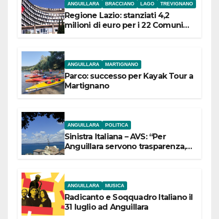
ANGUILLARA
BRACCIANO
LAGO
TREVIGNANO
Regione Lazio: stanziati 4,2
milioni di euro per i 22 Comuni
dell’Etruria Meridionale
ANGUILLARA
MARTIGNANO
Parco: successo per Kayak Tour a
Martignano
ANGUILLARA
POLITICA
Sinistra Italiana – AVS: “Per
Anguillara servono trasparenza,
partecipazione e scelte politiche
coraggiose”
ANGUILLARA
MUSICA
Radicanto e Soqquadro Italiano il
31 luglio ad Anguillara