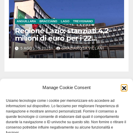
ANGUILLARA
BRACCIANO
LAGO
TREVIGNANO
Regione Lazio: stanziati 4,2
milioni di euro per i 22
Comuni dell’Etruria
5 AGOSTO 2026
GRAZIAROSA VILLANI
Meridionale
Manage Cookie Consent
Usiamo tecnologie come i cookie per memorizzare e/o accedere ad
informazioni sul dispositivo. Lo facciamo per migliorare l'esperienza di
navigazione e mostrare annunci personalizzati. Fornire il consenso a
queste tecnologie ci consente di elaborare dati quali il comportamento
durante la navigazione o ID univoche su questo sito. Non fornire o ritirare il
consenso potrebbe influire negativamente su alcune funzionalità e
funzioni.