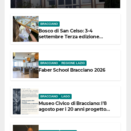
Meridionale
BRACCIANO
Bosco di San Celso: 3-4
settembre Terza edizione
Festival “Storie in cielo e in terra”
BRACCIANO
REGIONE LAZIO
Faber School Bracciano 2026
BRACCIANO
LAGO
Museo Civico di Bracciano: l’8
agosto per i 20 anni progetto
“Conservare la memoria”