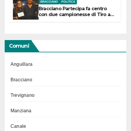
BRACCIANO
POLITICA
Bracciano Partecipa fa centro
con due campionesse di Tiro a
Segno in vista delle urne
Comuni
Anguillara
Bracciano
Trevignano
Manziana
Canale