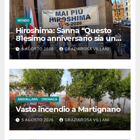
MONDO
Hiroshima: Sanna “Questo
81esimo anniversario sia un
monito per tutti”
6 AGOSTO 2026
GRAZIAROSA VILLANI
ANGUILLARA
CRONACA
Vasto incendio a Martignano
5 AGOSTO 2026
GRAZIAROSA VILLANI