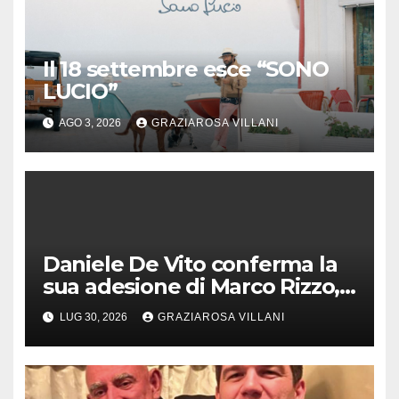
Il 18 settembre esce “SONO
LUCIO”
AGO 3, 2026
GRAZIAROSA VILLANI
Daniele De Vito conferma la
sua adesione di Marco Rizzo,
nel rispetto delle decisioni
LUG 30, 2026
GRAZIAROSA VILLANI
del 1° Congress