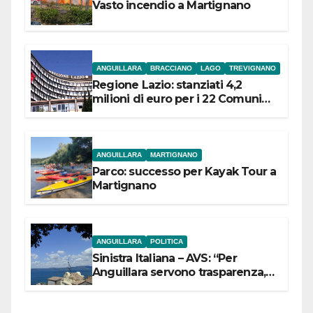
Vasto incendio a Martignano
ANGUILLARA
BRACCIANO
LAGO
TREVIGNANO
Regione Lazio: stanziati 4,2
milioni di euro per i 22 Comuni
dell’Etruria Meridionale
ANGUILLARA
MARTIGNANO
Parco: successo per Kayak Tour a
Martignano
ANGUILLARA
POLITICA
Sinistra Italiana – AVS: “Per
Anguillara servono trasparenza,
partecipazione e scelte politiche
coraggiose”