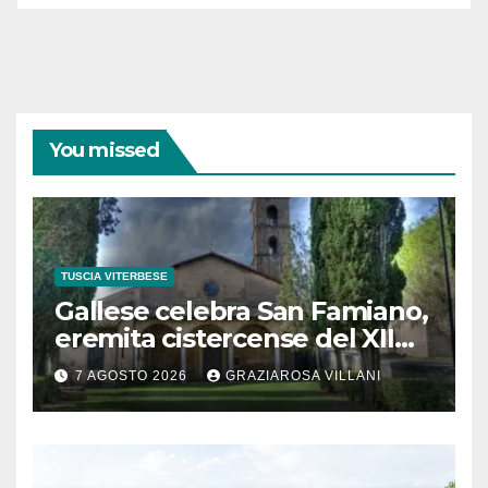
You missed
TUSCIA VITERBESE
Gallese celebra San Famiano,
eremita cistercense del XII
secolo
7 AGOSTO 2026
GRAZIAROSA VILLANI