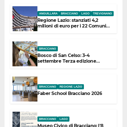
ANGUILLARA
BRACCIANO
LAGO
TREVIGNANO
Regione Lazio: stanziati 4,2
milioni di euro per i 22 Comuni
dell’Etruria Meridionale
BRACCIANO
Bosco di San Celso: 3-4
settembre Terza edizione
Festival “Storie in cielo e in terra”
BRACCIANO
REGIONE LAZIO
Faber School Bracciano 2026
BRACCIANO
LAGO
Museo Civico di Bracciano: l’8