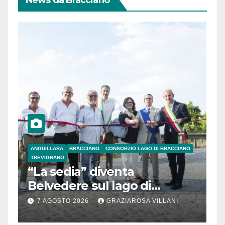
ANGUILLARA
BRACCIANO
CONSORZIO LAGO DI BRACCIANO
TREVIGNANO
“La sedia” diventa
Belvedere sul lago di
Bracciano: ieri
7 AGOSTO 2026
GRAZIAROSA VILLANI
l’inaugurazione