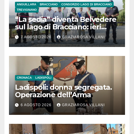
ANGUILLARA
BRACCIANO
CONSORZIO LAGO DI BRACCIANO
TREVIGNANO
“La sedia” diventa Belvedere
sul lago di Bracciano: ieri
l’inaugurazione
7 AGOSTO 2026
GRAZIAROSA VILLANI
CRONACA
LADISPOLI
Ladispoli: donna segregata.
Operazione dell’Arma
6 AGOSTO 2026
GRAZIAROSA VILLANI