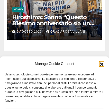
MONDO
Hiroshima: Sanna “Questo
81esimo anniversario sia un
monito per tutti”
6 AGOSTO 2026
GRAZIAROSA VILLANI
Manage Cookie Consent
Usiamo tecnologie come i cookie per memorizzare e/o accedere ad
informazioni sul dispositivo. Lo facciamo per migliorare l'esperienza di
navigazione e mostrare annunci personalizzati. Fornire il consenso a
queste tecnologie ci consente di elaborare dati quali il comportamento
durante la navigazione o ID univoche su questo sito. Non fornire o ritirare il
consenso potrebbe influire negativamente su alcune funzionalità e
funzioni.