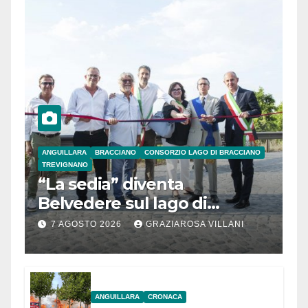
ANGUILLARA
BRACCIANO
CONSORZIO LAGO DI BRACCIANO
TREVIGNANO
“La sedia” diventa
Belvedere sul lago di
Bracciano: ieri
7 AGOSTO 2026
GRAZIAROSA VILLANI
l’inaugurazione
ANGUILLARA
CRONACA