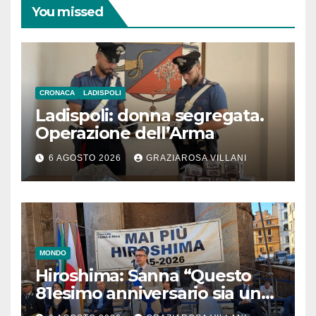
You missed
CRONACA
LADISPOLI
Ladispoli: donna segregata.
Operazione dell’Arma
6 AGOSTO 2026
GRAZIAROSA VILLANI
MONDO
Hiroshima: Sanna “Questo
81esimo anniversario sia un
monito per tutti”