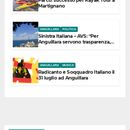
Parco: successo per Kayak Tour a
Martignano
ANGUILLARA
POLITICA
Sinistra Italiana – AVS: “Per
Anguillara servono trasparenza,
partecipazione e scelte politiche
coraggiose”
ANGUILLARA
MUSICA
Radicanto e Soqquadro Italiano il
31 luglio ad Anguillara