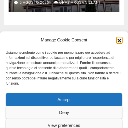
5 AGOSTO 2026
GRAZIAROSA VILLANI
Meridionale
Manage Cookie Consent
Usiamo tecnologie come i cookie per memorizzare e/o accedere ad
informazioni sul dispositivo. Lo facciamo per migliorare l'esperienza di
navigazione e mostrare annunci personalizzati. Fornire il consenso a
queste tecnologie ci consente di elaborare dati quali il comportamento
durante la navigazione o ID univoche su questo sito. Non fornire o ritirare il
consenso potrebbe influire negativamente su alcune funzionalità e
funzioni.
Accept
Proudly powered by WordPress
|
Tema: Newspaperex di
Themeansar
.
Deny
Home
Gerenza
home
Lavoro
Scienza
studio specialistico bracciano
View preferences
Villani Comunicazione