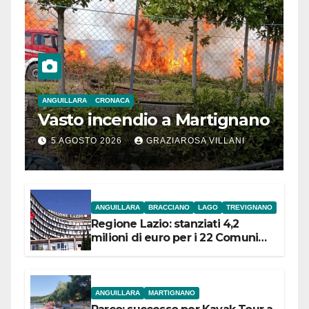
ANGUILLARA
CRONACA
Vasto incendio a Martignano
5 AGOSTO 2026
GRAZIAROSA VILLANI
ANGUILLARA
BRACCIANO
LAGO
TREVIGNANO
Regione Lazio: stanziati 4,2
milioni di euro per i 22 Comuni
dell’Etruria Meridionale
ANGUILLARA
MARTIGNANO