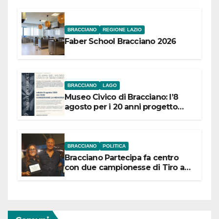
BRACCIANO
REGIONE LAZIO
Faber School Bracciano 2026
BRACCIANO
LAGO
Museo Civico di Bracciano: l’8
agosto per i 20 anni progetto
“Conservare la memoria”
BRACCIANO
POLITICA
Bracciano Partecipa fa centro
con due campionesse di Tiro a
Segno in vista delle urne