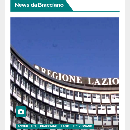
News da Bracciano
ANGUILLARA
BRACCIANO
LAGO
TREVIGNANO