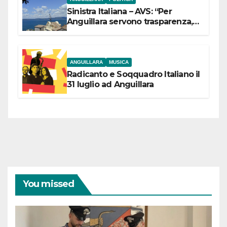
Sinistra Italiana – AVS: “Per
Anguillara servono trasparenza,
partecipazione e scelte politiche
coraggiose”
ANGUILLARA
MUSICA
Radicanto e Soqquadro Italiano il
31 luglio ad Anguillara
You missed