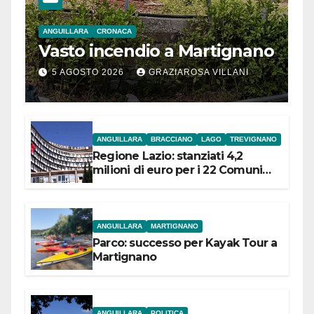
ANGUILLARA
CRONACA
Vasto incendio a Martignano
5 AGOSTO 2026
GRAZIAROSA VILLANI
ANGUILLARA
BRACCIANO
LAGO
TREVIGNANO
Regione Lazio: stanziati 4,2
milioni di euro per i 22 Comuni
dell’Etruria Meridionale
ANGUILLARA
MARTIGNANO
Parco: successo per Kayak Tour a
Martignano
ANGUILLARA
POLITICA