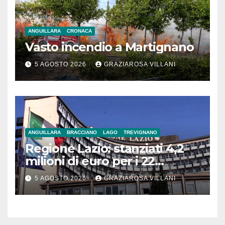
ANGUILLARA
CRONACA
Vasto incendio a Martignano
5 AGOSTO 2026
GRAZIAROSA VILLANI
ANGUILLARA
BRACCIANO
LAGO
TREVIGNANO
Regione Lazio: stanziati 4,2
milioni di euro per i 22
Comuni dell’Etruria
5 AGOSTO 2026
GRAZIAROSA VILLANI
Meridionale