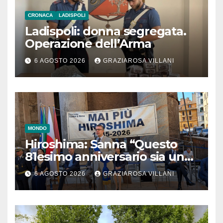
CRONACA
LADISPOLI
Ladispoli: donna segregata.
Operazione dell’Arma
6 AGOSTO 2026
GRAZIAROSA VILLANI
MONDO
Hiroshima: Sanna “Questo
81esimo anniversario sia un
monito per tutti”
6 AGOSTO 2026
GRAZIAROSA VILLANI