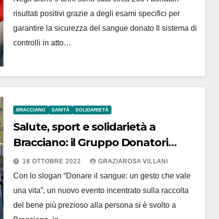
risultati positivi grazie a degli esami specifici per
garantire la sicurezza del sangue donato Il sistema di
controlli in atto…
BRACCIANO
SANITÀ
SOLIDARIETÀ
Salute, sport e solidarietà a
Bracciano: il Gruppo Donatori
Sangue “Francesco Olgiati” ODV,
18 OTTOBRE 2022
GRAZIAROSA VILLANI
sabato 15 ottobre, ha ricordato
Con lo slogan “Donare il sangue: un gesto che vale
l’importanza di donare il sangue
una vita”, un nuovo evento incentrato sulla raccolta
del bene più prezioso alla persona si è svolto a