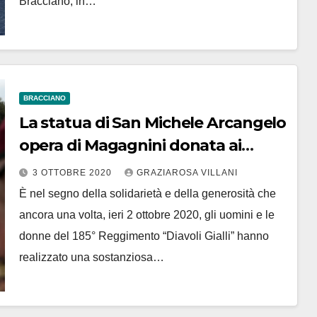
Bracciano, in…
BRACCIANO
La statua di San Michele Arcangelo
opera di Magagnini donata ai
Diavoli Gialli per ringraziamento
3 OTTOBRE 2020
GRAZIAROSA VILLANI
donazione sangue
È nel segno della solidarietà e della generosità che
ancora una volta, ieri 2 ottobre 2020, gli uomini e le
donne del 185° Reggimento “Diavoli Gialli” hanno
realizzato una sostanziosa…