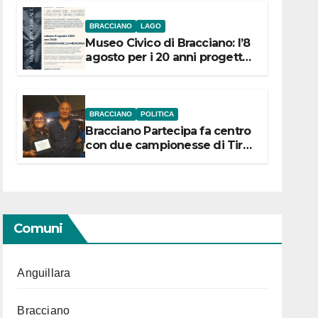
BRACCIANO
LAGO
Museo Civico di Bracciano: l’8
agosto per i 20 anni progetto
“Conservare la memoria”
BRACCIANO
POLITICA
Bracciano Partecipa fa centro
con due campionesse di Tiro
a Segno in vista delle urne
Comuni
Anguillara
Bracciano