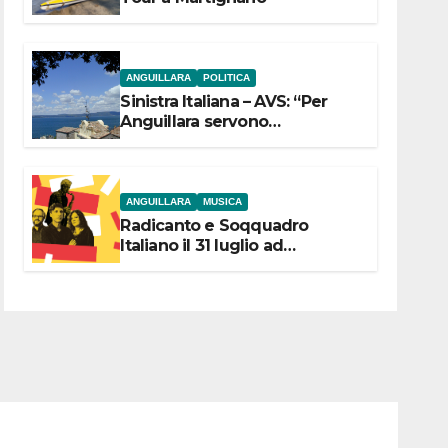
ANGUILLARA
POLITICA
Sinistra Italiana – AVS: “Per
Anguillara servono
trasparenza, partecipazione e
scelte politiche coraggiose”
ANGUILLARA
MUSICA
Radicanto e Soqquadro
Italiano il 31 luglio ad
Anguillara