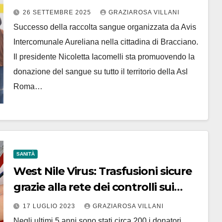
Intercomunale Aureliana
26 SETTEMBRE 2025
GRAZIAROSA VILLANI
Successo della raccolta sangue organizzata da Avis
Intercomunale Aureliana nella cittadina di Bracciano.
Il presidente Nicoletta Iacomelli sta promuovendo la
donazione del sangue su tutto il territorio della Asl
Roma…
SANITÀ
West Nile Virus: Trasfusioni sicure
grazie alla rete dei controlli sui
donatori di sangue
17 LUGLIO 2023
GRAZIAROSA VILLANI
Negli ultimi 5 anni sono stati circa 200 i donatori