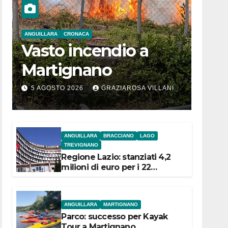
ANGUILLARA
CRONACA
Vasto incendio a
Martignano
5 AGOSTO 2026
GRAZIAROSA VILLANI
ANGUILLARA
BRACCIANO
LAGO
TREVIGNANO
Regione Lazio: stanziati 4,2
milioni di euro per i 22
Comuni dell’Etruria
Meridionale
ANGUILLARA
MARTIGNANO
Parco: successo per Kayak
Tour a Martignano