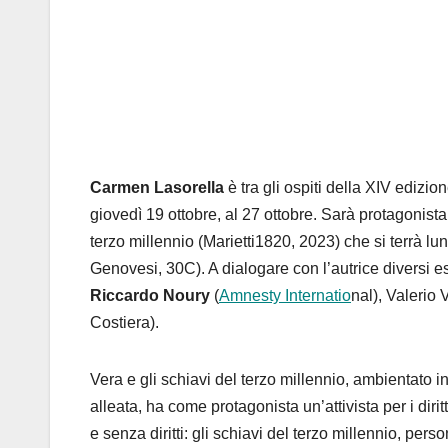
Carmen Lasorella
è tra gli ospiti della XIV edizio
giovedì 19 ottobre, al 27 ottobre. Sarà protagonist
terzo millennio
(Marietti1820, 2023) che si terrà lu
Genovesi, 30C). A dialogare con l’autrice
diversi e
Riccardo
Noury
(
Amnesty Internatio
nal), Valerio 
Costiera).
Vera e gli schiavi del terzo millennio
, ambientato i
alleata, ha come protagonista un’attivista per i dir
e senza diritti: gli schiavi del terzo millennio, pers