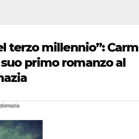
del terzo millennio”: Car
l suo primo romanzo al
mazia
plomazia