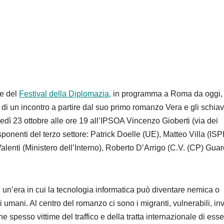
ne del
Festival della Diplomazia,
in programma a Roma da oggi,
a di un incontro a partire dal suo primo romanzo
Vera e gli schiav
nedì 23 ottobre alle ore 19 all’IPSOA Vincenzo Gioberti (via dei
sponenti del terzo settore: Patrick
Doelle
(UE), Matteo Villa (ISPI
Valenti (Ministero dell’Interno), Roberto D’Arrigo (C.V. (CP) Guar
n un’era in cui la tecnologia informatica può diventare nemica o
itti umani. Al centro del romanzo ci sono
i migranti, vulnerabili, inv
one spesso vittime del traffico e della tratta internazionale di esse