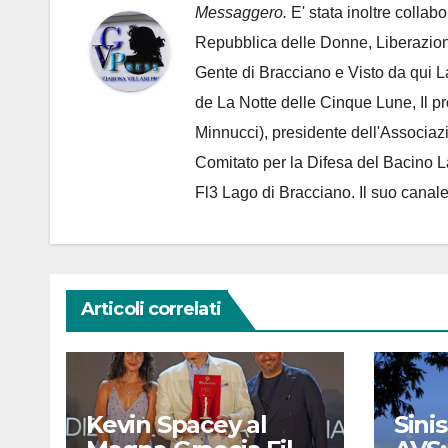
Messaggero.
E' stata inoltre collab
Repubblica delle Donne, Liberazion
Gente di Bracciano
e Visto da qui L
de
La Notte delle Cinque Lune, Il p
Minnucci), presidente dell'
Associaz
Comitato per la Difesa del Bacino 
Fl3 Lago di Bracciano. Il suo cana
Articoli correlati
Kevin Spacey al
Sinis