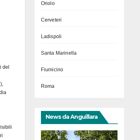
Oriolo
Cerveteri
Ladispoli
Santa Marinella
i del
Fiumicino
),
Roma
dia
News da Anguillara
isibili
ri