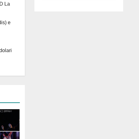
luglio ad
 D La
Anguillara
is) e
dolari