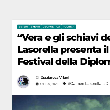
ESTERI
EVENTI
GEOPOLITICA
POLITICA
“Vera e gli schiavi 
Lasorella presenta i
Festival della Diplo
Di
Graziarosa Villani
#Carmen Lasorella
,
#Di
OTT 20, 2023