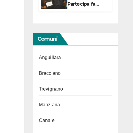
Partecipa fa
centro con due
campionesse di
Tiro a Segno in
vista delle urne
Comuni
Anguillara
Bracciano
Trevignano
Manziana
Canale