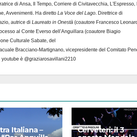
oratrice di Ansa, Il Tempo, Corriere di Civitavecchia, L'Espresso,
e, Avvenimenti. Ha diretto
La Voce del Lago
. Direttrice di
azio, autrice di
Laureato in Onestà
(coautore Francesco Leonard
rocesso al Conte Everso dell'Anguillara
(coautore Biagio
ione Culturale Sabate
, del
Lacuale Bracciano-Martignano
, vicepresidente del Comitato Pen
le youtube è @graziarosavillani2210
tra Italiana –
Cerveteri: il 3