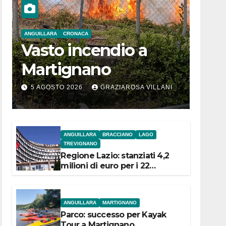
ANGUILLARA
CRONACA
Vasto incendio a
Martignano
5 AGOSTO 2026
GRAZIAROSA VILLANI
ANGUILLARA
BRACCIANO
LAGO
TREVIGNANO
Regione Lazio: stanziati 4,2
milioni di euro per i 22
Comuni dell’Etruria
Meridionale
ANGUILLARA
MARTIGNANO
Parco: successo per Kayak
Tour a Martignano