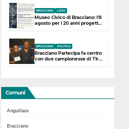
BRACCIANO
LAGO
Museo Civico di Bracciano: l’8
agosto per i 20 anni progetto
“Conservare la memoria”
BRACCIANO
POLITICA
Bracciano Partecipa fa centro
con due campionesse di Tiro
a Segno in vista delle urne
Comuni
Anguillara
Bracciano