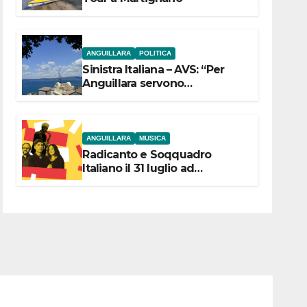
ANGUILLARA
POLITICA
Sinistra Italiana – AVS: “Per
Anguillara servono
trasparenza, partecipazione e
scelte politiche coraggiose”
ANGUILLARA
MUSICA
Radicanto e Soqquadro
Italiano il 31 luglio ad
Anguillara