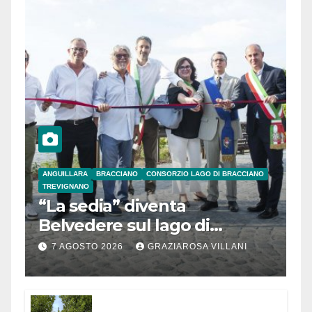
ANGUILLARA
BRACCIANO
CONSORZIO LAGO DI BRACCIANO
TREVIGNANO
“La sedia” diventa
Belvedere sul lago di
Bracciano: ieri
7 AGOSTO 2026
GRAZIAROSA VILLANI
l’inaugurazione