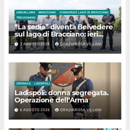
ANGUILLARA
BRACCIANO
CONSORZIO LAGO DI BRACCIANO
TREVIGNANO
“La sedia” diventa Belvedere
sul lago di Bracciano: ieri
l’inaugurazione
7 AGOSTO 2026
GRAZIAROSA VILLANI
CRONACA
LADISPOLI
Ladispoli: donna segregata.
Operazione dell’Arma
6 AGOSTO 2026
GRAZIAROSA VILLANI