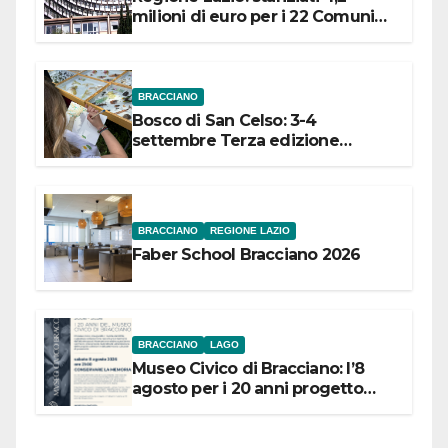
milioni di euro per i 22 Comuni
dell’Etruria Meridionale
BRACCIANO
Bosco di San Celso: 3-4
settembre Terza edizione
Festival “Storie in cielo e in terra”
BRACCIANO
REGIONE LAZIO
Faber School Bracciano 2026
BRACCIANO
LAGO
Museo Civico di Bracciano: l’8
agosto per i 20 anni progetto
“Conservare la memoria”