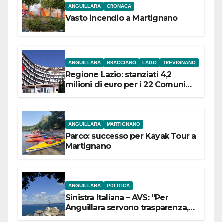
ANGUILLARA
CRONACA
Vasto incendio a Martignano
ANGUILLARA
BRACCIANO
LAGO
TREVIGNANO
Regione Lazio: stanziati 4,2
milioni di euro per i 22 Comuni
dell’Etruria Meridionale
ANGUILLARA
MARTIGNANO
Parco: successo per Kayak Tour a
Martignano
ANGUILLARA
POLITICA
Sinistra Italiana – AVS: “Per
Anguillara servono trasparenza,
partecipazione e scelte politiche