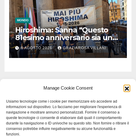
MONDO
Hiroshima: Sanna “Questo
81esimo anniversario sia un
monito per tutti”
6 AGOSTO 2026
GRAZIAROSA VILLANI
Manage Cookie Consent
Usiamo tecnologie come i cookie per memorizzare e/o accedere ad
informazioni sul dispositivo. Lo facciamo per migliorare l'esperienza di
navigazione e mostrare annunci personalizzati. Fornire il consenso a
queste tecnologie ci consente di elaborare dati quali il comportamento
durante la navigazione o ID univoche su questo sito. Non fornire o ritirare il
consenso potrebbe influire negativamente su alcune funzionalità e
funzioni.