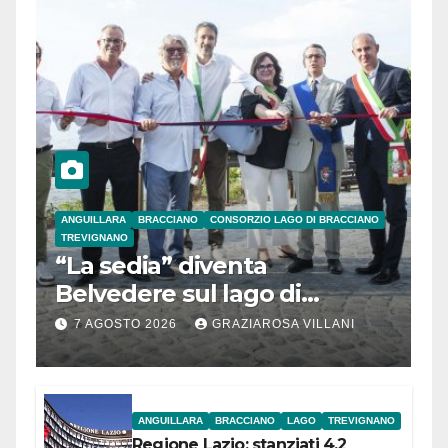
ANGUILLARA
BRACCIANO
CONSORZIO LAGO DI BRACCIANO
TREVIGNANO
“La sedia” diventa
Belvedere sul lago di
Bracciano: ieri
7 AGOSTO 2026
GRAZIAROSA VILLANI
l’inaugurazione
ANGUILLARA
BRACCIANO
LAGO
TREVIGNANO
Regione Lazio: stanziati 4,2