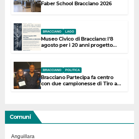
Faber School Bracciano 2026
BRACCIANO
LAGO
Museo Civico di Bracciano: l’8
agosto per i 20 anni progetto
“Conservare la memoria”
BRACCIANO
POLITICA
Bracciano Partecipa fa centro
con due campionesse di Tiro a
Segno in vista delle urne
Comuni
Anguillara