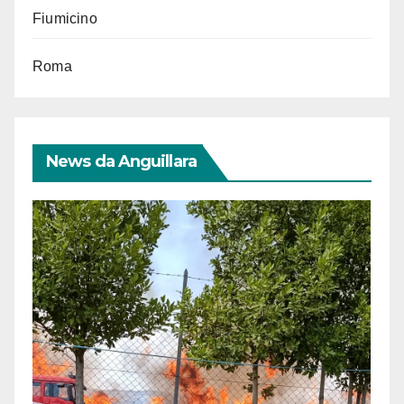
Fiumicino
Roma
News da Anguillara