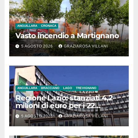
ANGUILLARA
CRONACA
Vasto incendio a Martignano
5 AGOSTO 2026
GRAZIAROSA VILLANI
ANGUILLARA
BRACCIANO
LAGO
TREVIGNANO
Regione Lazio: stanziati 4,2
milioni di euro per i 22
Comuni dell’Etruria
5 AGOSTO 2026
GRAZIAROSA VILLANI
Meridionale