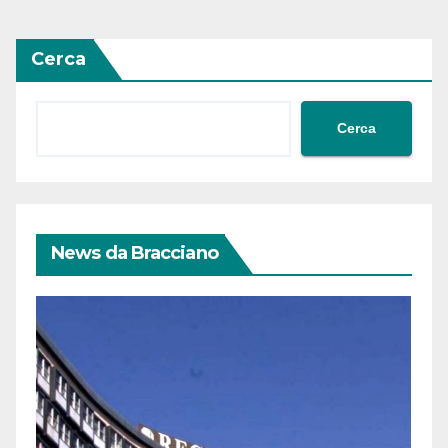
Cerca
Cerca
News da Bracciano