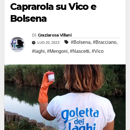
Caprarola su Vico e
Bolsena
Di
Graziarosa Villani
#Bolsena
,
#Bracciano
,
LUG 20, 2023
#laghi
,
#Mengoni
,
#Nascetti
,
#Vico