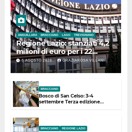
ANGUILLARA
BRACCIANO
LAGO
TREVIGNANO
Regione Lazio: stanziati 4,2
milioni di euro per i 22
Comuni dell’Etruria
5 AGOSTO 2026
GRAZIAROSA VILLANI
Meridionale
BRACCIANO
Bosco di San Celso: 3-4
settembre Terza edizione
Festival “Storie in cielo e in terra”
BRACCIANO
REGIONE LAZIO