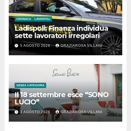
CRONACA
LADISPOLI
Ladispoli: Finanza individua
sette lavoratori irregolari
5 AGOSTO 2026
GRAZIAROSA VILLANI
SENZA CATEGORIA
Il 18 settembre esce “SONO
LUCIO”
3 AGOSTO 2026
GRAZIAROSA VILLANI