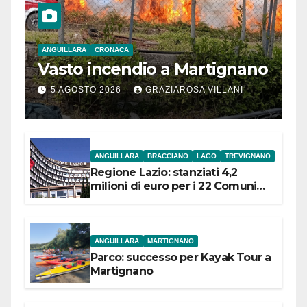
ANGUILLARA
CRONACA
Vasto incendio a Martignano
5 AGOSTO 2026
GRAZIAROSA VILLANI
ANGUILLARA
BRACCIANO
LAGO
TREVIGNANO
Regione Lazio: stanziati 4,2
milioni di euro per i 22 Comuni
dell’Etruria Meridionale
ANGUILLARA
MARTIGNANO
Parco: successo per Kayak Tour a
Martignano