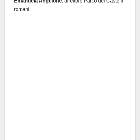
Emanuela Angelone
, direttore Parco dei Castelli
romani