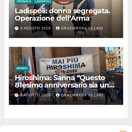
CRONACA
LADISPOLI
Ladispoli: donna segregata.
Operazione dell’Arma
6 AGOSTO 2026
GRAZIAROSA VILLANI
MONDO
Hiroshima: Sanna “Questo
81esimo anniversario sia un
monito per tutti”
6 AGOSTO 2026
GRAZIAROSA VILLANI