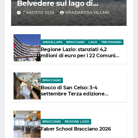
Belvedere sul lago di
Bracciano: ieri
7 AGOSTO 2026
GRAZIAROSA VILLANI
l’inaugurazione
ANGUILLARA
BRACCIANO
LAGO
TREVIGNANO
Regione Lazio: stanziati 4,2
milioni di euro per i 22 Comuni
dell’Etruria Meridionale
BRACCIANO
Bosco di San Celso: 3-4
settembre Terza edizione
Festival “Storie in cielo e in terra”
BRACCIANO
REGIONE LAZIO
Faber School Bracciano 2026