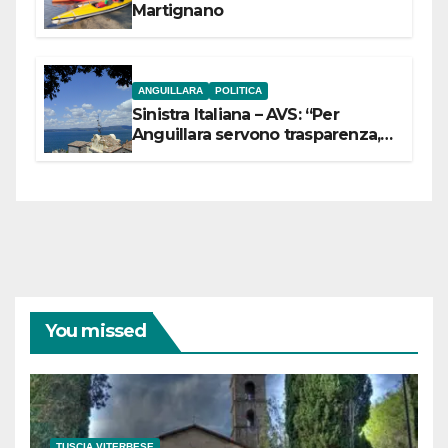
Martignano
ANGUILLARA
POLITICA
Sinistra Italiana – AVS: “Per
Anguillara servono trasparenza,
partecipazione e scelte politiche
coraggiose”
You missed
TUSCIA VITERBESE