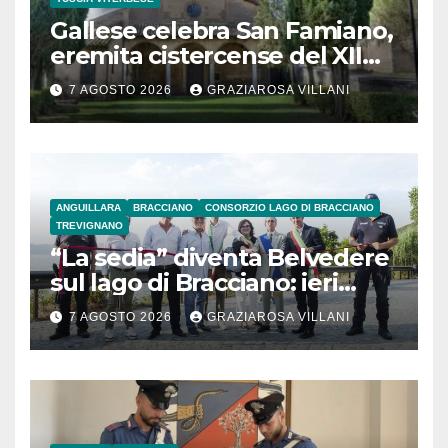
Gallese celebra San Famiano,
eremita cistercense del XII
secolo
7 AGOSTO 2026
GRAZIAROSA VILLANI
ANGUILLARA
BRACCIANO
CONSORZIO LAGO DI BRACCIANO
TREVIGNANO
“La sedia” diventa Belvedere
sul lago di Bracciano: ieri
l’inaugurazione
7 AGOSTO 2026
GRAZIAROSA VILLANI