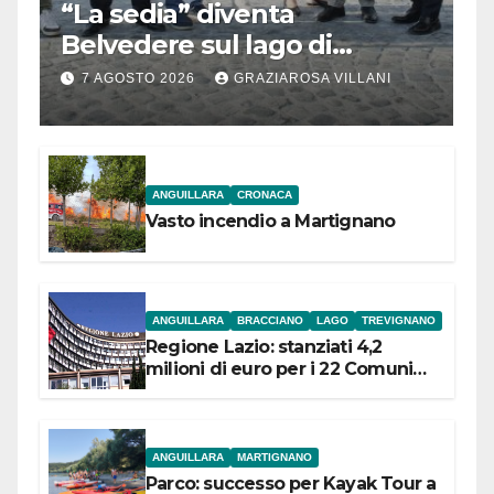
“La sedia” diventa
Belvedere sul lago di
Bracciano: ieri
7 AGOSTO 2026
GRAZIAROSA VILLANI
l’inaugurazione
ANGUILLARA
CRONACA
Vasto incendio a Martignano
ANGUILLARA
BRACCIANO
LAGO
TREVIGNANO
Regione Lazio: stanziati 4,2
milioni di euro per i 22 Comuni
dell’Etruria Meridionale
ANGUILLARA
MARTIGNANO
Parco: successo per Kayak Tour a