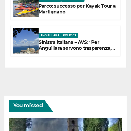
Parco: successo per Kayak Tour a
Martignano
ANGUILLARA
POLITICA
Sinistra Italiana – AVS: “Per
Anguillara servono trasparenza,
partecipazione e scelte politiche
coraggiose”
You missed