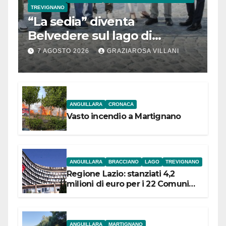
TREVIGNANO
“La sedia” diventa
Belvedere sul lago di
Bracciano: ieri
7 AGOSTO 2026
GRAZIAROSA VILLANI
l’inaugurazione
ANGUILLARA
CRONACA
Vasto incendio a Martignano
ANGUILLARA
BRACCIANO
LAGO
TREVIGNANO
Regione Lazio: stanziati 4,2
milioni di euro per i 22 Comuni
dell’Etruria Meridionale
ANGUILLARA
MARTIGNANO