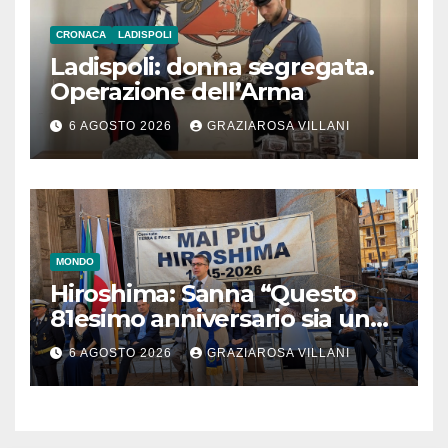
CRONACA
LADISPOLI
Ladispoli: donna segregata.
Operazione dell’Arma
6 AGOSTO 2026
GRAZIAROSA VILLANI
MONDO
Hiroshima: Sanna “Questo
81esimo anniversario sia un
monito per tutti”
6 AGOSTO 2026
GRAZIAROSA VILLANI