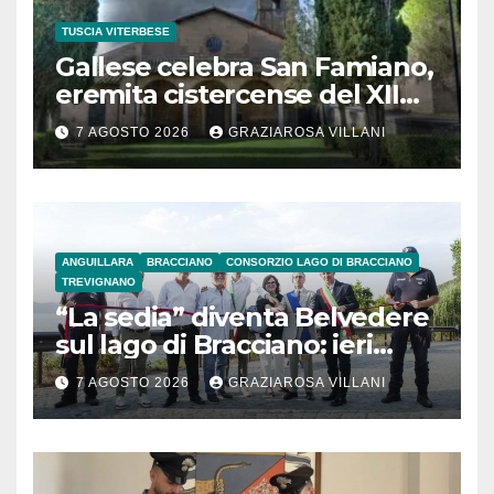
TUSCIA VITERBESE
Gallese celebra San Famiano,
eremita cistercense del XII
secolo
7 AGOSTO 2026
GRAZIAROSA VILLANI
ANGUILLARA
BRACCIANO
CONSORZIO LAGO DI BRACCIANO
TREVIGNANO
“La sedia” diventa Belvedere
sul lago di Bracciano: ieri
l’inaugurazione
7 AGOSTO 2026
GRAZIAROSA VILLANI