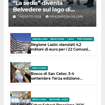
“La sedia” diventa
Belvedere sul lago di
Bracciano: ieri
7 AGOSTO 2026
GRAZIAROSA VILLANI
l’inaugurazione
ANGUILLARA
BRACCIANO
LAGO
TREVIGNANO
Regione Lazio: stanziati 4,2
milioni di euro per i 22 Comuni
dell’Etruria Meridionale
BRACCIANO
Bosco di San Celso: 3-4
settembre Terza edizione
Festival “Storie in cielo e in terra”
BRACCIANO
REGIONE LAZIO