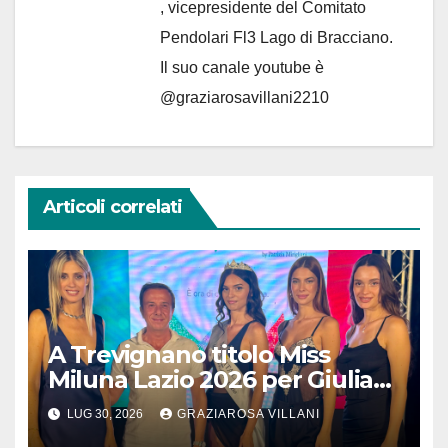
, vicepresidente del Comitato
Pendolari Fl3 Lago di Bracciano.
Il suo canale youtube è
@graziarosavillani2210
Articoli correlati
A Trevignano titolo Miss
Miluna Lazio 2026 per Giulia
Colace 24enne di Centocelle
LUG 30, 2026
GRAZIAROSA VILLANI