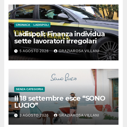
CRONACA
LADISPOLI
Ladispoli: Finanza individua
sette lavoratori irregolari
5 AGOSTO 2026
GRAZIAROSA VILLANI
SENZA CATEGORIA
Il 18 settembre esce “SONO
LUCIO”
3 AGOSTO 2026
GRAZIAROSA VILLANI