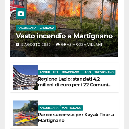
ANGUILLARA
CRONACA
Vasto incendio a Martignano
5 AGOSTO 2026
GRAZIAROSA VILLANI
ANGUILLARA
BRACCIANO
LAGO
TREVIGNANO
Regione Lazio: stanziati 4,2
milioni di euro per i 22 Comuni
dell’Etruria Meridionale
ANGUILLARA
MARTIGNANO
Parco: successo per Kayak Tour a
Martignano