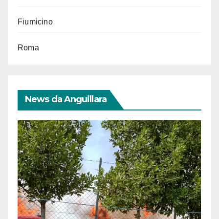
Fiumicino
Roma
News da Anguillara