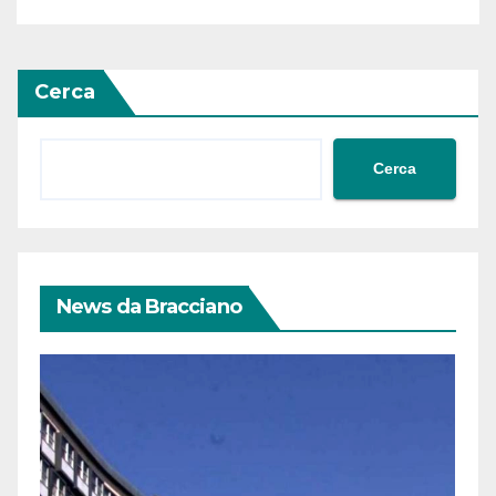
Cerca
Cerca
News da Bracciano