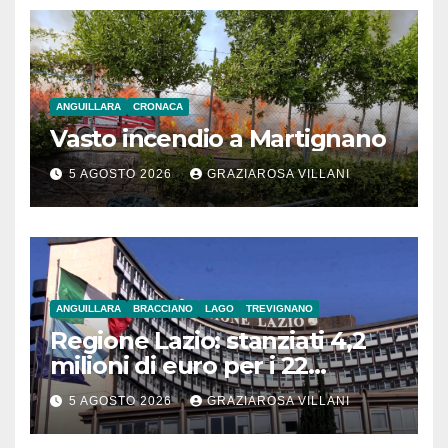
ANGUILLARA
CRONACA
Vasto incendio a Martignano
5 AGOSTO 2026
GRAZIAROSA VILLANI
ANGUILLARA
BRACCIANO
LAGO
TREVIGNANO
Regione Lazio: stanziati 4,2
milioni di euro per i 22
Comuni dell’Etruria
5 AGOSTO 2026
GRAZIAROSA VILLANI
Meridionale