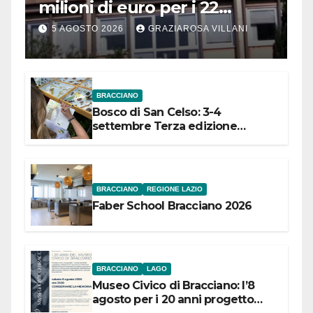
milioni di euro per i 22
Comuni dell’Etruria
5 AGOSTO 2026
GRAZIAROSA VILLANI
Meridionale
BRACCIANO
Bosco di San Celso: 3-4
settembre Terza edizione
Festival “Storie in cielo e in terra”
BRACCIANO
REGIONE LAZIO
Faber School Bracciano 2026
BRACCIANO
LAGO
Museo Civico di Bracciano: l’8
agosto per i 20 anni progetto