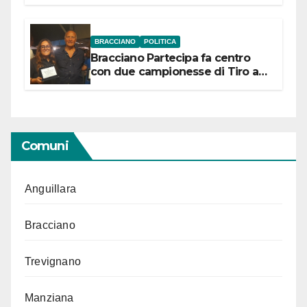
“Conservare la memoria”
BRACCIANO
POLITICA
Bracciano Partecipa fa centro
con due campionesse di Tiro a
Segno in vista delle urne
Comuni
Anguillara
Bracciano
Trevignano
Manziana