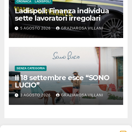
CRONACA
LADISPOLI
Ladispoli: Finanza individua
sette lavoratori irregolari
5 AGOSTO 2026
GRAZIAROSA VILLANI
SENZA CATEGORIA
Il 18 settembre esce “SONO
LUCIO”
3 AGOSTO 2026
GRAZIAROSA VILLANI