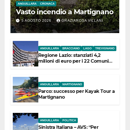
ANGUILLARA
CRONACA
Vasto incendio a Martignano
5 AGOSTO 2026
GRAZIAROSA VILLANI
ANGUILLARA
BRACCIANO
LAGO
TREVIGNANO
Regione Lazio: stanziati 4,2
milioni di euro per i 22 Comuni
dell’Etruria Meridionale
ANGUILLARA
MARTIGNANO
Parco: successo per Kayak Tour a
Martignano
ANGUILLARA
POLITICA
Sinistra Italiana – AVS: “Per