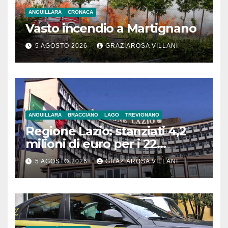
ANGUILLARA
CRONACA
Vasto incendio a Martignano
5 AGOSTO 2026
GRAZIAROSA VILLANI
ANGUILLARA
BRACCIANO
LAGO
TREVIGNANO
Regione Lazio: stanziati 4,2
milioni di euro per i 22
Comuni dell’Etruria
5 AGOSTO 2026
GRAZIAROSA VILLANI
Meridionale