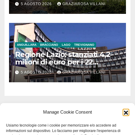
5 AGOSTO 2026
GRAZIAROSA VILLANI
ANGUILLARA
BRACCIANO
LAGO
TREVIGNANO
Regione Lazio: stanziati 4,2
milioni di euro per i 22
Comuni dell’Etruria
5 AGOSTO 2026
GRAZIAROSA VILLANI
Meridionale
Manage Cookie Consent
Usiamo tecnologie come i cookie per memorizzare e/o accedere ad
informazioni sul dispositivo. Lo facciamo per migliorare l'esperienza di