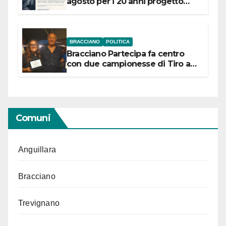
agosto per i 20 anni progetto
“Conservare la memoria”
BRACCIANO
POLITICA
Bracciano Partecipa fa centro
con due campionesse di Tiro a
Segno in vista delle urne
Comuni
Anguillara
Bracciano
Trevignano