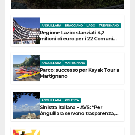
ANGUILLARA
BRACCIANO
LAGO
TREVIGNANO
Regione Lazio: stanziati 4,2
milioni di euro per i 22 Comuni
dell’Etruria Meridionale
ANGUILLARA
MARTIGNANO
Parco: successo per Kayak Tour a
Martignano
ANGUILLARA
POLITICA
Sinistra Italiana – AVS: “Per
Anguillara servono trasparenza,
partecipazione e scelte politiche
coraggiose”