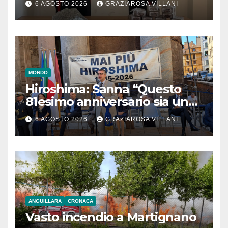
6 AGOSTO 2026
GRAZIAROSA VILLANI
MONDO
Hiroshima: Sanna “Questo
81esimo anniversario sia un
monito per tutti”
6 AGOSTO 2026
GRAZIAROSA VILLANI
ANGUILLARA
CRONACA
Vasto incendio a Martignano