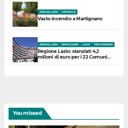
ANGUILLARA
CRONACA
Vasto incendio a Martignano
ANGUILLARA
BRACCIANO
LAGO
TREVIGNANO
Regione Lazio: stanziati 4,2
milioni di euro per i 22 Comuni
dell’Etruria Meridionale
You missed