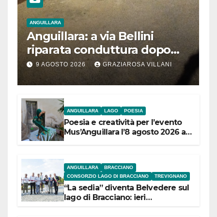
ANGUILLARA
Anguillara: a via Bellini
riparata conduttura dopo
segnalazione IdD
9 AGOSTO 2026
GRAZIAROSA VILLANI
ANGUILLARA
LAGO
POESIA
Poesia e creatività per l’evento
Mus’Anguillara l’8 agosto 2026 al
Museo Contadino
ANGUILLARA
BRACCIANO
CONSORZIO LAGO DI BRACCIANO
TREVIGNANO
“La sedia” diventa Belvedere sul
lago di Bracciano: ieri
l’inaugurazione