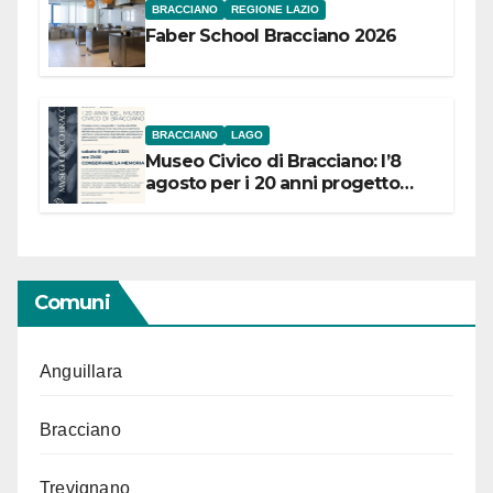
BRACCIANO
REGIONE LAZIO
Faber School Bracciano 2026
BRACCIANO
LAGO
Museo Civico di Bracciano: l’8
agosto per i 20 anni progetto
“Conservare la memoria”
Comuni
Anguillara
Bracciano
Trevignano