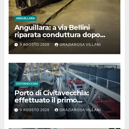
ANGUILLARA
Anguillara: a via Bellini
riparata conduttura dopo
segnalazione IdD
9 AGOSTO 2026
GRAZIAROSA VILLANI
CIVITAVECCHIA
Porto di Civitavecchia:
effettuato il primo
rifornimento di GNL ad una
9 AGOSTO 2026
GRAZIAROSA VILLANI
nave da crociera