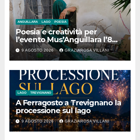
ANGUILLARA
LAGO
POESIA
Poesia e creatività per
l’evento Mus’Anguillara l’8
agosto 2026 al Museo
9 AGOSTO 2026
GRAZIAROSA VILLANI
Contadino
LAGO
TREVIGNANO
A Ferragosto a Trevignano la
processione sul lago
9 AGOSTO 2026
GRAZIAROSA VILLANI