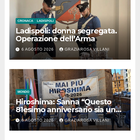
CRONACA
LADISPOLI
Ladispoli: donna segregata.
Operazione dell’Arma
6 AGOSTO 2026
GRAZIAROSA VILLANI
MONDO
Hiroshima: Sanna “Questo
81esimo anniversario sia un
monito per tutti”
6 AGOSTO 2026
GRAZIAROSA VILLANI