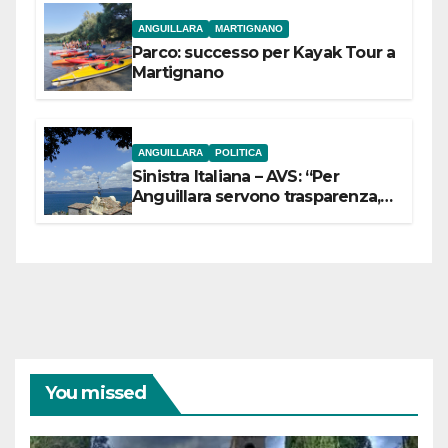
ANGUILLARA
MARTIGNANO
Parco: successo per Kayak Tour a
Martignano
ANGUILLARA
POLITICA
Sinistra Italiana – AVS: “Per
Anguillara servono trasparenza,
partecipazione e scelte politiche
coraggiose”
You missed