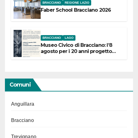
BRACCIANO
REGIONE LAZIO
Faber School Bracciano 2026
BRACCIANO
LAGO
Museo Civico di Bracciano: l’8
agosto per i 20 anni progetto
“Conservare la memoria”
Comuni
Anguillara
Bracciano
Trevignano