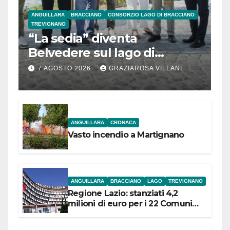
ANGUILLARA
BRACCIANO
CONSORZIO LAGO DI BRACCIANO
TREVIGNANO
“La sedia” diventa
Belvedere sul lago di
Bracciano: ieri
7 AGOSTO 2026
GRAZIAROSA VILLANI
l’inaugurazione
ANGUILLARA
CRONACA
Vasto incendio a Martignano
ANGUILLARA
BRACCIANO
LAGO
TREVIGNANO
Regione Lazio: stanziati 4,2
milioni di euro per i 22 Comuni
dell’Etruria Meridionale