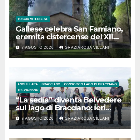
TUSCIA VITERBESE
Gallese celebra San Famiano,
eremita cistercense del XII
secolo
7 AGOSTO 2026
GRAZIAROSA VILLANI
ANGUILLARA
BRACCIANO
CONSORZIO LAGO DI BRACCIANO
TREVIGNANO
“La sedia” diventa Belvedere
sul lago di Bracciano: ieri
l’inaugurazione
7 AGOSTO 2026
GRAZIAROSA VILLANI