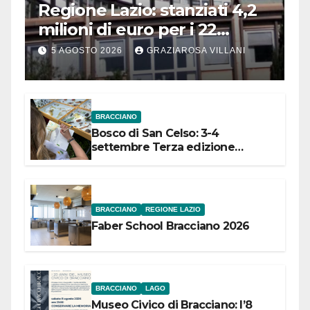
Regione Lazio: stanziati 4,2
milioni di euro per i 22
Comuni dell’Etruria
5 AGOSTO 2026
GRAZIAROSA VILLANI
Meridionale
BRACCIANO
Bosco di San Celso: 3-4
settembre Terza edizione
Festival “Storie in cielo e in terra”
BRACCIANO
REGIONE LAZIO
Faber School Bracciano 2026
BRACCIANO
LAGO
Museo Civico di Bracciano: l’8