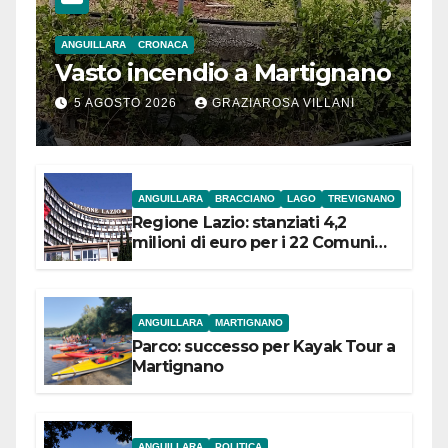
ANGUILLARA
CRONACA
Vasto incendio a Martignano
5 AGOSTO 2026
GRAZIAROSA VILLANI
ANGUILLARA
BRACCIANO
LAGO
TREVIGNANO
Regione Lazio: stanziati 4,2
milioni di euro per i 22 Comuni
dell’Etruria Meridionale
ANGUILLARA
MARTIGNANO
Parco: successo per Kayak Tour a
Martignano
ANGUILLARA
POLITICA