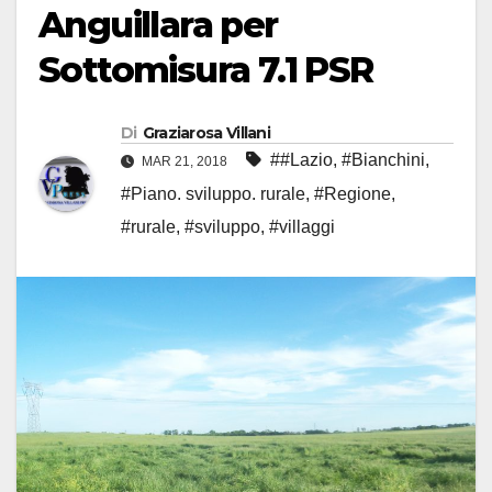
Anguillara per
Sottomisura 7.1 PSR
Di
Graziarosa Villani
##Lazio
,
#Bianchini
,
MAR 21, 2018
#Piano. sviluppo. rurale
,
#Regione
,
#rurale
,
#sviluppo
,
#villaggi