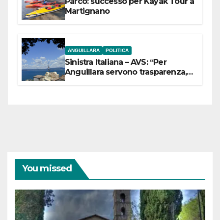
Parco: successo per Kayak Tour a
Martignano
ANGUILLARA
POLITICA
Sinistra Italiana – AVS: “Per
Anguillara servono trasparenza,
partecipazione e scelte politiche
coraggiose”
You missed