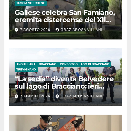
TUSCIA VITERBESE
Gallese celebra San Famiano,
eremita cistercense del XII
secolo
7 AGOSTO 2026
GRAZIAROSA VILLANI
ANGUILLARA
BRACCIANO
CONSORZIO LAGO DI BRACCIANO
TREVIGNANO
“La sedia” diventa Belvedere
sul lago di Bracciano: ieri
l’inaugurazione
7 AGOSTO 2026
GRAZIAROSA VILLANI