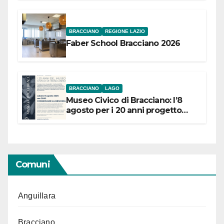
BRACCIANO
REGIONE LAZIO
Faber School Bracciano 2026
BRACCIANO
LAGO
Museo Civico di Bracciano: l’8
agosto per i 20 anni progetto
“Conservare la memoria”
Comuni
Anguillara
Bracciano