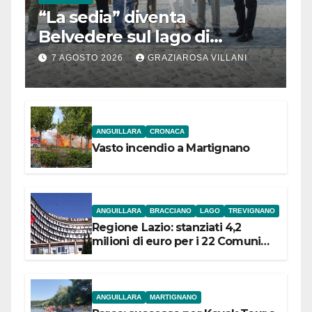
“La sedia” diventa
Belvedere sul lago di
Bracciano: ieri
7 AGOSTO 2026
GRAZIAROSA VILLANI
l’inaugurazione
ANGUILLARA
CRONACA
Vasto incendio a Martignano
ANGUILLARA
BRACCIANO
LAGO
TREVIGNANO
Regione Lazio: stanziati 4,2
milioni di euro per i 22 Comuni
dell’Etruria Meridionale
ANGUILLARA
MARTIGNANO