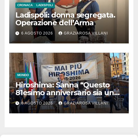
CRONACA
LADISPOLI
Ladispoli: donna segregata.
Operazione dell’Arma
6 AGOSTO 2026
GRAZIAROSA VILLANI
MONDO
Hiroshima: Sanna “Questo
81esimo anniversario sia un
monito per tutti”
6 AGOSTO 2026
GRAZIAROSA VILLANI