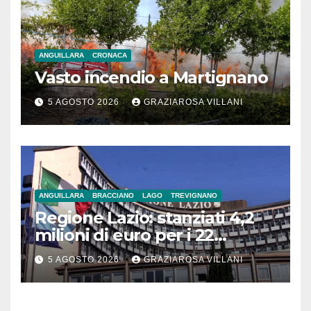
ANGUILLARA
CRONACA
Vasto incendio a Martignano
5 AGOSTO 2026
GRAZIAROSA VILLANI
ANGUILLARA
BRACCIANO
LAGO
TREVIGNANO
Regione Lazio: stanziati 4,2
milioni di euro per i 22
Comuni dell’Etruria
5 AGOSTO 2026
GRAZIAROSA VILLANI
Meridionale