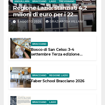
ANGUILLARA
BRACCIANO
LAGO
TREVIGNANO
Regione Lazio: stanziati 4,2
milioni di euro per i 22
Comuni dell’Etruria
5 AGOSTO 2026
GRAZIAROSA VILLANI
Meridionale
BRACCIANO
Bosco di San Celso: 3-4
settembre Terza edizione
Festival “Storie in cielo e in terra”
BRACCIANO
REGIONE LAZIO
Faber School Bracciano 2026
BRACCIANO
LAGO