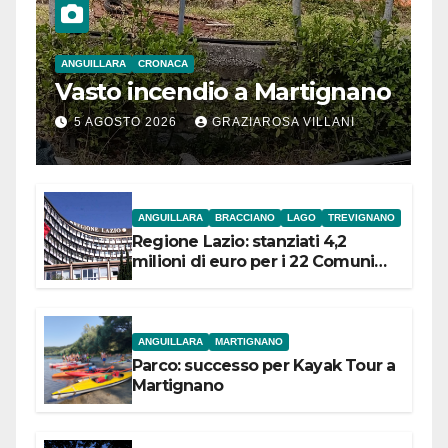
ANGUILLARA
CRONACA
Vasto incendio a Martignano
5 AGOSTO 2026
GRAZIAROSA VILLANI
ANGUILLARA
BRACCIANO
LAGO
TREVIGNANO
Regione Lazio: stanziati 4,2
milioni di euro per i 22 Comuni
dell’Etruria Meridionale
ANGUILLARA
MARTIGNANO
Parco: successo per Kayak Tour a
Martignano