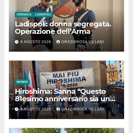
CRONACA
LADISPOLI
Ladispoli: donna segregata.
Operazione dell’Arma
6 AGOSTO 2026
GRAZIAROSA VILLANI
MONDO
Hiroshima: Sanna “Questo
81esimo anniversario sia un
monito per tutti”
6 AGOSTO 2026
GRAZIAROSA VILLANI