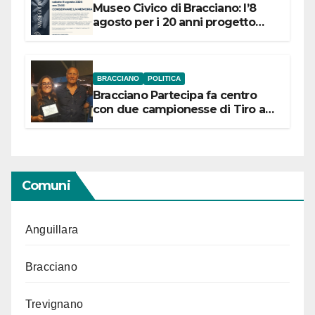
Museo Civico di Bracciano: l’8
agosto per i 20 anni progetto
“Conservare la memoria”
BRACCIANO
POLITICA
Bracciano Partecipa fa centro
con due campionesse di Tiro a
Segno in vista delle urne
Comuni
Anguillara
Bracciano
Trevignano