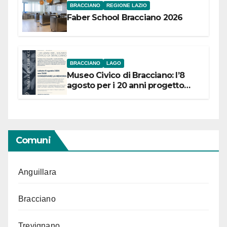
BRACCIANO
REGIONE LAZIO
Faber School Bracciano 2026
BRACCIANO
LAGO
Museo Civico di Bracciano: l’8
agosto per i 20 anni progetto
“Conservare la memoria”
Comuni
Anguillara
Bracciano
Trevignano