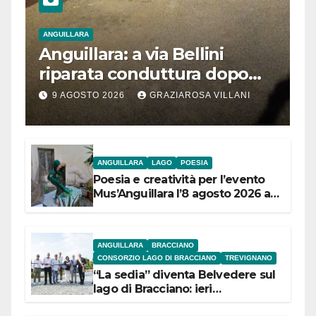
ANGUILLARA
Anguillara: a via Bellini
riparata conduttura dopo
segnalazione IdD
9 AGOSTO 2026
GRAZIAROSA VILLANI
ANGUILLARA
LAGO
POESIA
Poesia e creatività per l’evento
Mus’Anguillara l’8 agosto 2026 al
Museo Contadino
ANGUILLARA
BRACCIANO
CONSORZIO LAGO DI BRACCIANO
TREVIGNANO
“La sedia” diventa Belvedere sul
lago di Bracciano: ieri
l’inaugurazione