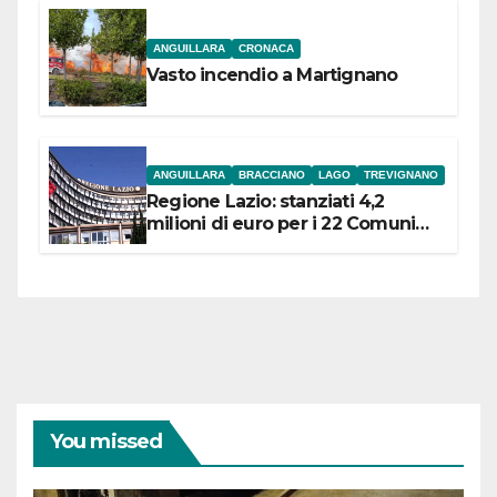
ANGUILLARA
CRONACA
Vasto incendio a Martignano
ANGUILLARA
BRACCIANO
LAGO
TREVIGNANO
Regione Lazio: stanziati 4,2
milioni di euro per i 22 Comuni
dell’Etruria Meridionale
You missed