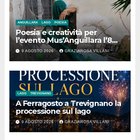
ANGUILLARA
LAGO
POESIA
Poesia e creatività per
l’evento Mus’Anguillara l’8
agosto 2026 al Museo
9 AGOSTO 2026
GRAZIAROSA VILLANI
Contadino
LAGO
TREVIGNANO
A Ferragosto a Trevignano la
processione sul lago
9 AGOSTO 2026
GRAZIAROSA VILLANI