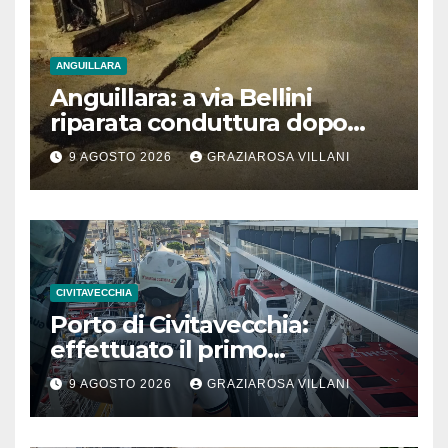
ANGUILLARA
Anguillara: a via Bellini
riparata conduttura dopo
segnalazione IdD
9 AGOSTO 2026
GRAZIAROSA VILLANI
CIVITAVECCHIA
Porto di Civitavecchia:
effettuato il primo
rifornimento di GNL ad una
9 AGOSTO 2026
GRAZIAROSA VILLANI
nave da crociera