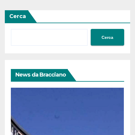
Cerca
Cerca
News da Bracciano