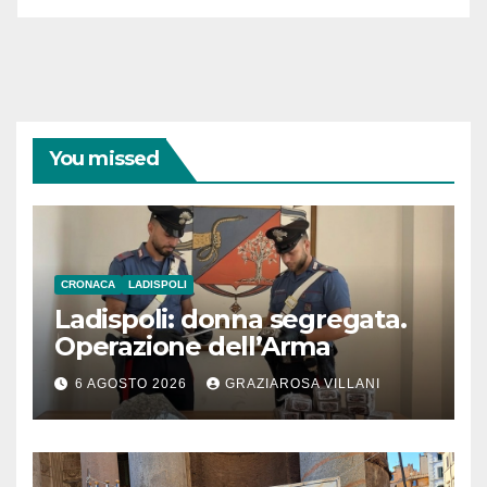
You missed
CRONACA
LADISPOLI
Ladispoli: donna segregata.
Operazione dell’Arma
6 AGOSTO 2026
GRAZIAROSA VILLANI