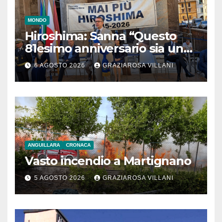
MONDO
Hiroshima: Sanna “Questo
81esimo anniversario sia un
monito per tutti”
6 AGOSTO 2026
GRAZIAROSA VILLANI
ANGUILLARA
CRONACA
Vasto incendio a Martignano
5 AGOSTO 2026
GRAZIAROSA VILLANI