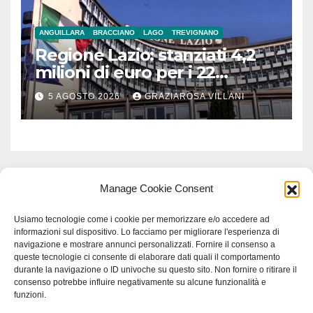
ANGUILLARA
BRACCIANO
LAGO
TREVIGNANO
Regione Lazio: stanziati 4,2
milioni di euro per i 22
Comuni dell’Etruria
5 AGOSTO 2026
GRAZIAROSA VILLANI
Meridionale
Manage Cookie Consent
Usiamo tecnologie come i cookie per memorizzare e/o accedere ad
informazioni sul dispositivo. Lo facciamo per migliorare l'esperienza di
navigazione e mostrare annunci personalizzati. Fornire il consenso a
queste tecnologie ci consente di elaborare dati quali il comportamento
durante la navigazione o ID univoche su questo sito. Non fornire o ritirare il
consenso potrebbe influire negativamente su alcune funzionalità e
funzioni.