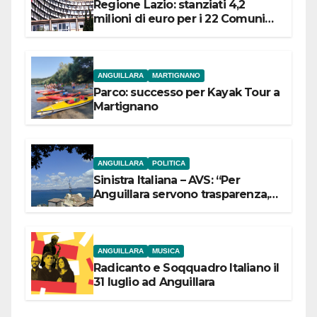
Regione Lazio: stanziati 4,2
milioni di euro per i 22 Comuni
dell’Etruria Meridionale
ANGUILLARA
MARTIGNANO
Parco: successo per Kayak Tour a
Martignano
ANGUILLARA
POLITICA
Sinistra Italiana – AVS: “Per
Anguillara servono trasparenza,
partecipazione e scelte politiche
coraggiose”
ANGUILLARA
MUSICA
Radicanto e Soqquadro Italiano il
31 luglio ad Anguillara