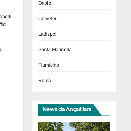
Oriolo
aporti
Cerveteri
fici
Ladispoli
e
Santa Marinella
Fiumicino
Roma
News da Anguillara