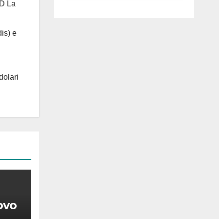
 D La
luglio ad
Anguillara
is) e
dolari
ovo