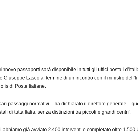
rinnovo passaporti sarà disponibile in tutti gli uffici postali d’Itali
ne Giuseppe Lasco al termine di un incontro con il ministro dell’I
lis di Poste Italiane
.
ari passaggi normativi – ha dichiarato il d
irettore generale
– qu
i di tutta Italia, senza distinzioni tra piccoli e grandi centri”.
 abbiamo già avviato 2.400 interventi e completato oltre 1.500 U