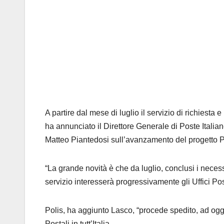
A partire dal mese di luglio il servizio di richiesta e 
ha annunciato il Direttore
G
enerale di Poste Italia
Matteo
Piantedosi
sull’avanzamento del progetto Po
“La grande novità è che da luglio, conclusi i necess
servizio interesserà progressivamente gli Uffici Postal
Polis, ha
a
ggiunto Lasco, “procede spedito, ad oggi
Postali in tutt’Italia.