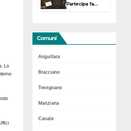
Partecipa fa
centro con due
campionesse di
Tiro a Segno in
vista delle urne
Comuni
Anguillara
a. Lo
Bracciano
nterno
Trevignano
esto
Manziana
Canale
ffici