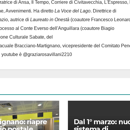
oratrice di Ansa, Il Tempo, Corriere di Civitavecchia, L'Espresso,
e, Avvenimenti. Ha diretto
La Voce del Lago
. Direttrice di
azio, autrice di
Laureato in Onestà
(coautore Francesco Leonard
rocesso al Conte Everso dell'Anguillara
(coautore Biagio
ione Culturale Sabate
, del
Lacuale Bracciano-Martignano
, vicepresidente del Comitato Pen
le youtube è @graziarosavillani2210
ignano: riapre
Dal 1° marzo: nu
cio postale
sistema di