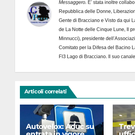
Messaggero.
E' stata inoltre collab
Repubblica delle Donne, Liberazion
Gente di Bracciano
e Visto da qui L
de
La Notte delle Cinque Lune, Il p
Minnucci), presidente dell'
Associaz
Comitato per la Difesa del Bacino 
Fl3 Lago di Bracciano. Il suo cana
Articoli correlati
Autovelox: Aduc su
Trev
entrata in vigore
uffi