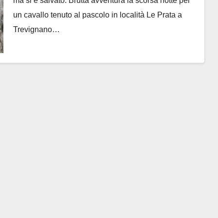
ma si è salvato. Brutta avventura la scorsa notte per
un cavallo tenuto al pascolo in località Le Prata a
Trevignano…