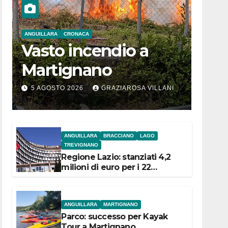
ANGUILLARA
CRONACA
Vasto incendio a
Martignano
5 AGOSTO 2026
GRAZIAROSA VILLANI
ANGUILLARA
BRACCIANO
LAGO
TREVIGNANO
Regione Lazio: stanziati 4,2
milioni di euro per i 22
Comuni dell’Etruria
Meridionale
ANGUILLARA
MARTIGNANO
Parco: successo per Kayak
Tour a Martignano