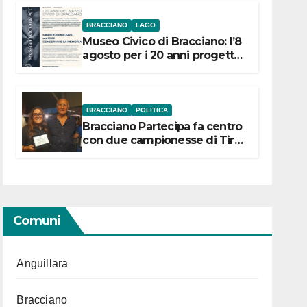
BRACCIANO
LAGO
Museo Civico di Bracciano: l’8
agosto per i 20 anni progetto
“Conservare la memoria”
BRACCIANO
POLITICA
Bracciano Partecipa fa centro
con due campionesse di Tiro
a Segno in vista delle urne
Comuni
Anguillara
Bracciano