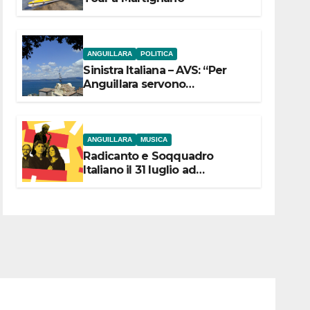
ANGUILLARA
POLITICA
Sinistra Italiana – AVS: “Per
Anguillara servono
trasparenza, partecipazione e
scelte politiche coraggiose”
ANGUILLARA
MUSICA
Radicanto e Soqquadro
Italiano il 31 luglio ad
Anguillara