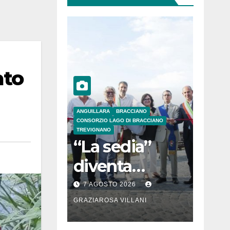
ato
ANGUILLARA
BRACCIANO
CONSORZIO LAGO DI BRACCIANO
TREVIGNANO
“La sedia”
diventa
Belvedere sul
7 AGOSTO 2026
lago di
GRAZIAROSA VILLANI
Bracciano: ieri