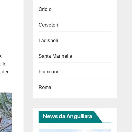
Oriolo
Cerveteri
Ladispoli
o.
Santa Marinella
o le
a dei
Fiumicino
Roma
News da Anguillara