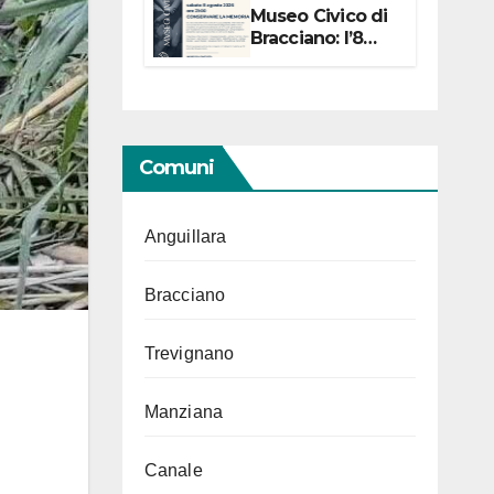
Museo Civico di
Bracciano: l’8
agosto per i 20
anni progetto
“Conservare la
memoria”
Comuni
Anguillara
Bracciano
Trevignano
Manziana
Canale