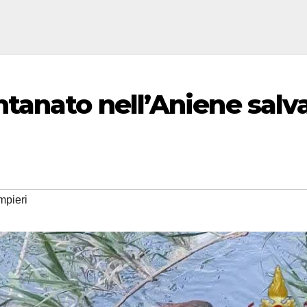
tanato nell’Aniene salv
mpieri