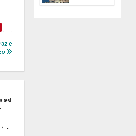
Anguillara
servono
trasparenza,
partecipazione e
scelte politiche
coraggiose”
razie
zzo
a tesi
n
 D La