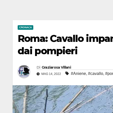
CRONACA
Roma: Cavallo impan
dai pompieri
Di
Graziarosa Villani
#Aniene
,
#cavallo
,
#po
MAG 14, 2022