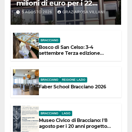
milioni di euro per i 22
Comuni dell’Etruria
5 AGOSTO 2026
GRAZIAROSA VILLANI
Meridionale
BRACCIANO
Bosco di San Celso: 3-4
settembre Terza edizione
Festival “Storie in cielo e in terra”
BRACCIANO
REGIONE LAZIO
Faber School Bracciano 2026
BRACCIANO
LAGO
Museo Civico di Bracciano: l’8
agosto per i 20 anni progetto