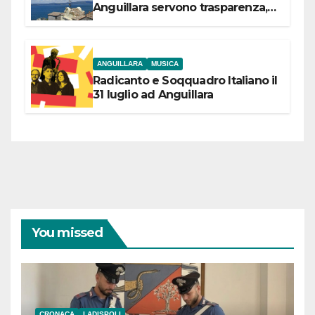
Anguillara servono trasparenza,
partecipazione e scelte politiche
coraggiose”
ANGUILLARA
MUSICA
Radicanto e Soqquadro Italiano il
31 luglio ad Anguillara
You missed
CRONACA
LADISPOLI