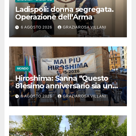
Ladispoli: donna segregata.
Operazione dell’Arma
6 AGOSTO 2026
GRAZIAROSA VILLANI
MONDO
Hiroshima: Sanna “Questo
81esimo anniversario sia un
monito per tutti”
6 AGOSTO 2026
GRAZIAROSA VILLANI