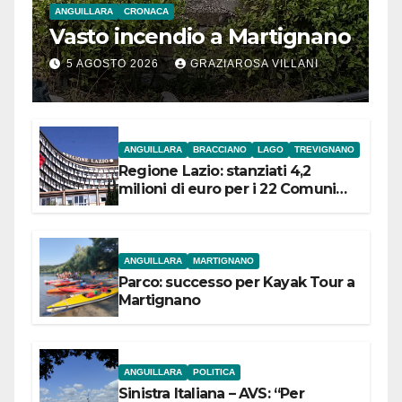
ANGUILLARA
CRONACA
Vasto incendio a Martignano
5 AGOSTO 2026
GRAZIAROSA VILLANI
ANGUILLARA
BRACCIANO
LAGO
TREVIGNANO
Regione Lazio: stanziati 4,2
milioni di euro per i 22 Comuni
dell’Etruria Meridionale
ANGUILLARA
MARTIGNANO
Parco: successo per Kayak Tour a
Martignano
ANGUILLARA
POLITICA
Sinistra Italiana – AVS: “Per