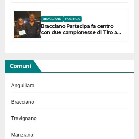
“Conservare la memoria”
BRACCIANO
POLITICA
Bracciano Partecipa fa centro
con due campionesse di Tiro a
Segno in vista delle urne
Comuni
Anguillara
Bracciano
Trevignano
Manziana