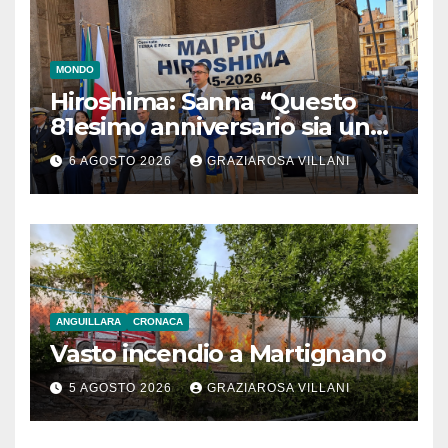
MONDO
Hiroshima: Sanna “Questo
81esimo anniversario sia un
monito per tutti”
6 AGOSTO 2026
GRAZIAROSA VILLANI
ANGUILLARA
CRONACA
Vasto incendio a Martignano
5 AGOSTO 2026
GRAZIAROSA VILLANI