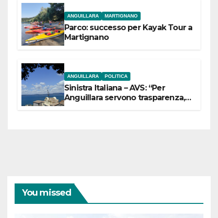
ANGUILLARA
MARTIGNANO
Parco: successo per Kayak Tour a
Martignano
ANGUILLARA
POLITICA
Sinistra Italiana – AVS: “Per
Anguillara servono trasparenza,
partecipazione e scelte politiche
coraggiose”
You missed