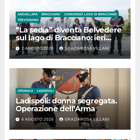
ANGUILLARA
BRACCIANO
CONSORZIO LAGO DI BRACCIANO
TREVIGNANO
“La sedia” diventa Belvedere
sul lago di Bracciano: ieri
l’inaugurazione
7 AGOSTO 2026
GRAZIAROSA VILLANI
CRONACA
LADISPOLI
Ladispoli: donna segregata.
Operazione dell’Arma
6 AGOSTO 2026
GRAZIAROSA VILLANI