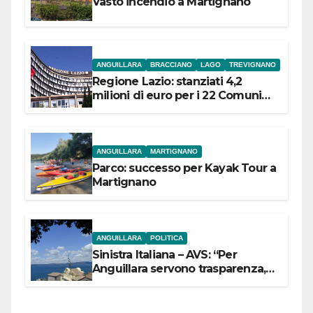
Vasto incendio a Martignano
ANGUILLARA
BRACCIANO
LAGO
TREVIGNANO
Regione Lazio: stanziati 4,2
milioni di euro per i 22 Comuni
dell’Etruria Meridionale
ANGUILLARA
MARTIGNANO
Parco: successo per Kayak Tour a
Martignano
ANGUILLARA
POLITICA
Sinistra Italiana – AVS: “Per
Anguillara servono trasparenza,
partecipazione e scelte politiche
coraggiose”