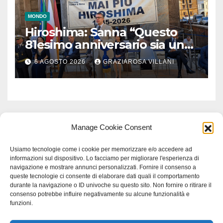
MONDO
Hiroshima: Sanna “Questo
81esimo anniversario sia un
monito per tutti”
6 AGOSTO 2026
GRAZIAROSA VILLANI
Manage Cookie Consent
Usiamo tecnologie come i cookie per memorizzare e/o accedere ad
informazioni sul dispositivo. Lo facciamo per migliorare l'esperienza di
navigazione e mostrare annunci personalizzati. Fornire il consenso a
queste tecnologie ci consente di elaborare dati quali il comportamento
durante la navigazione o ID univoche su questo sito. Non fornire o ritirare il
consenso potrebbe influire negativamente su alcune funzionalità e
funzioni.