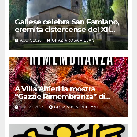
Gallese celebra San Famiano,
eremita cistercense del XII
secolo
AGO 7, 2026
GRAZIAROSA VILLANI
A Villa Altieri la mostra
“Gazzie Rimembranza” di
Monica Argentino
LUG 21, 2026
GRAZIAROSA VILLANI