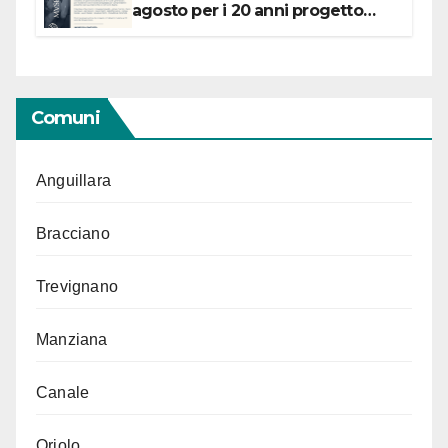
agosto per i 20 anni progetto
“Conservare la memoria”
Comuni
Anguillara
Bracciano
Trevignano
Manziana
Canale
Oriolo