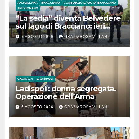
ANGUILLARA
BRACCIANO
CONSORZIO LAGO DI BRACCIANO
TREVIGNANO
“La sedia” diventa Belvedere
sul lago di Bracciano: ieri
l’inaugurazione
7 AGOSTO 2026
GRAZIAROSA VILLANI
CRONACA
LADISPOLI
Ladispoli: donna segregata.
Operazione dell’Arma
6 AGOSTO 2026
GRAZIAROSA VILLANI