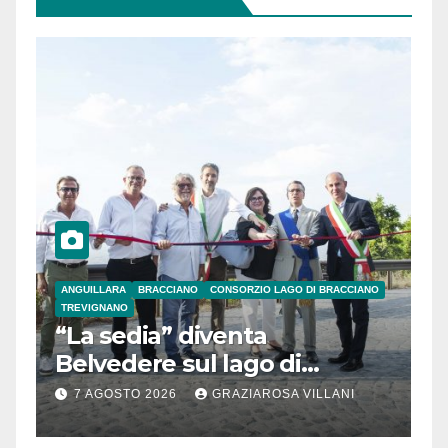
ANGUILLARA
BRACCIANO
CONSORZIO LAGO DI BRACCIANO
TREVIGNANO
“La sedia” diventa
Belvedere sul lago di
Bracciano: ieri
7 AGOSTO 2026
GRAZIAROSA VILLANI
l’inaugurazione