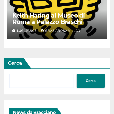
Keith Haring al Museo di
Roma a Palazzo Braschi
LUG 19, 2026
GRAZIAROSA VILLANI
Cerca
Cerca
News da Bracciano