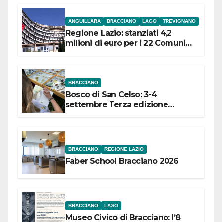
ANGUILLARA
BRACCIANO
LAGO
TREVIGNANO
Regione Lazio: stanziati 4,2
milioni di euro per i 22 Comuni
dell’Etruria Meridionale
BRACCIANO
Bosco di San Celso: 3-4
settembre Terza edizione
Festival “Storie in cielo e in terra”
BRACCIANO
REGIONE LAZIO
Faber School Bracciano 2026
BRACCIANO
LAGO
Museo Civico di Bracciano: l’8