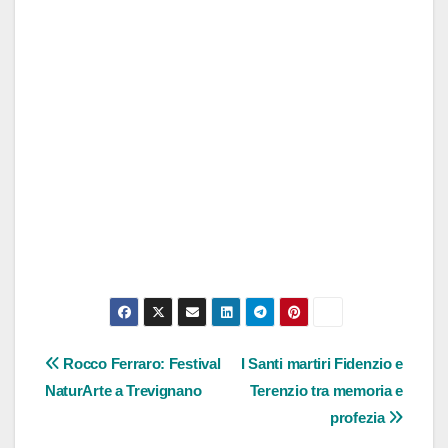
Navigazione
Rocco Ferraro: Festival
I Santi martiri Fidenzio e
NaturArte a Trevignano
Terenzio tra memoria e
articoli
profezia