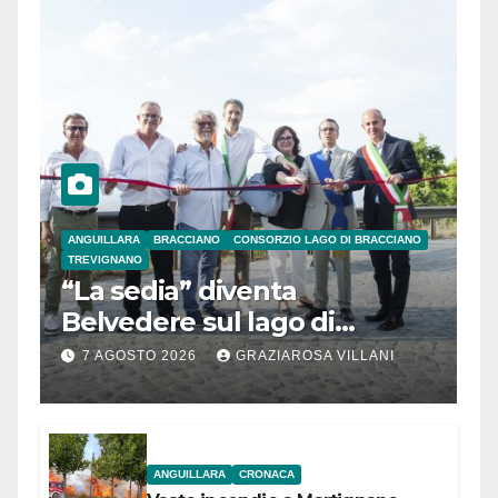
ANGUILLARA
BRACCIANO
CONSORZIO LAGO DI BRACCIANO
TREVIGNANO
“La sedia” diventa
Belvedere sul lago di
Bracciano: ieri
7 AGOSTO 2026
GRAZIAROSA VILLANI
l’inaugurazione
ANGUILLARA
CRONACA