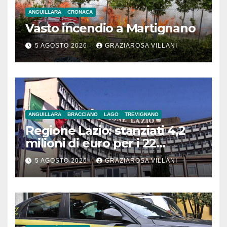
ANGUILLARA
CRONACA
Vasto incendio a Martignano
5 AGOSTO 2026
GRAZIAROSA VILLANI
ANGUILLARA
BRACCIANO
LAGO
TREVIGNANO
Regione Lazio: stanziati 4,2
milioni di euro per i 22
Comuni dell’Etruria
5 AGOSTO 2026
GRAZIAROSA VILLANI
Meridionale