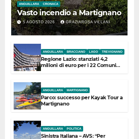
ANGUILLARA
CRONACA
Vasto incendio a Martignano
5 AGOSTO 2026
GRAZIAROSA VILLANI
ANGUILLARA
BRACCIANO
LAGO
TREVIGNANO
Regione Lazio: stanziati 4,2
milioni di euro per i 22 Comuni
dell’Etruria Meridionale
ANGUILLARA
MARTIGNANO
Parco: successo per Kayak Tour a
Martignano
ANGUILLARA
POLITICA
Sinistra Italiana – AVS: “Per