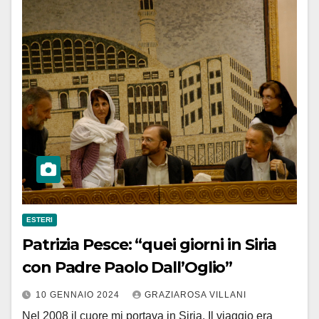
ESTERI
Patrizia Pesce: “quei giorni in Siria
con Padre Paolo Dall’Oglio”
10 GENNAIO 2024
GRAZIAROSA VILLANI
Nel 2008 il cuore mi portava in Siria. Il viaggio era