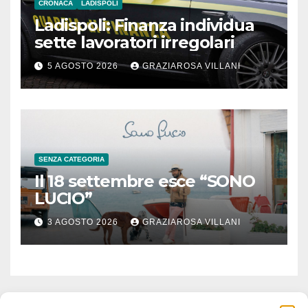
CRONACA
LADISPOLI
Ladispoli: Finanza individua
sette lavoratori irregolari
5 AGOSTO 2026
GRAZIAROSA VILLANI
SENZA CATEGORIA
Il 18 settembre esce “SONO
LUCIO”
3 AGOSTO 2026
GRAZIAROSA VILLANI