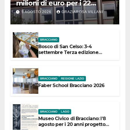
milioni di euro per i 22
Comuni dell’Etruria
5 AGOSTO 2026
GRAZIAROSA VILLANI
Meridionale
BRACCIANO
Bosco di San Celso: 3-4
settembre Terza edizione
Festival “Storie in cielo e in terra”
BRACCIANO
REGIONE LAZIO
Faber School Bracciano 2026
BRACCIANO
LAGO
Museo Civico di Bracciano: l’8
agosto per i 20 anni progetto