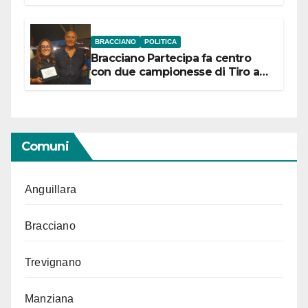
“Conservare la memoria”
BRACCIANO
POLITICA
Bracciano Partecipa fa centro
con due campionesse di Tiro a
Segno in vista delle urne
Comuni
Anguillara
Bracciano
Trevignano
Manziana