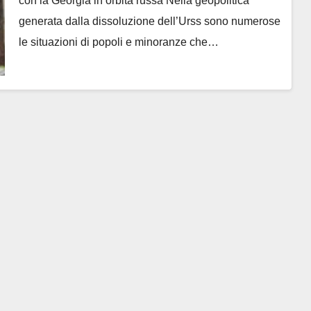
con la Georgia in orbita russa Nella geopolitica
generata dalla dissoluzione dell’Urss sono numerose
le situazioni di popoli e minoranze che…