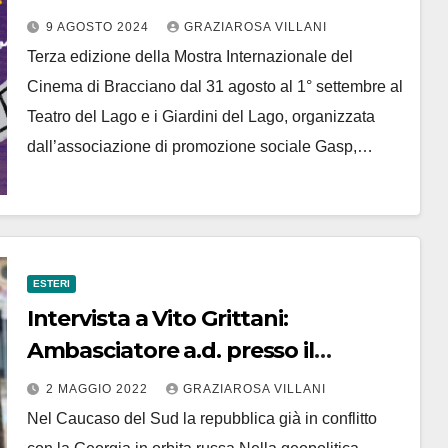
Bracciano
9 AGOSTO 2024
GRAZIAROSA VILLANI
Terza edizione della Mostra Internazionale del
Cinema di Bracciano dal 31 agosto al 1° settembre al
Teatro del Lago e i Giardini del Lago, organizzata
dall’associazione di promozione sociale Gasp,…
ESTERI
Intervista a Vito Grittani:
Ambasciatore a.d. presso il
Ministero degli Esteri della
2 MAGGIO 2022
GRAZIAROSA VILLANI
Repubblica di Abcasia
Nel Caucaso del Sud la repubblica già in conflitto
Responsabile per l’italia