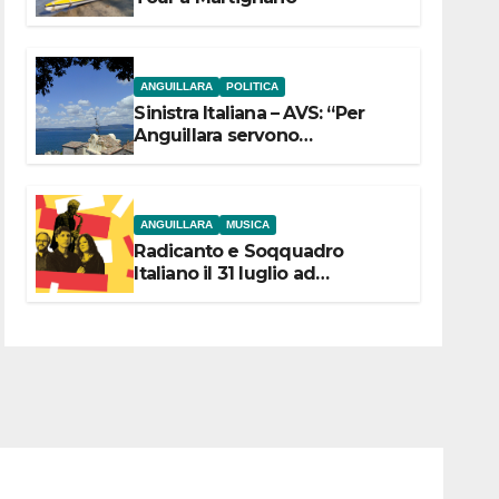
ANGUILLARA
POLITICA
Sinistra Italiana – AVS: “Per
Anguillara servono
trasparenza, partecipazione e
scelte politiche coraggiose”
ANGUILLARA
MUSICA
Radicanto e Soqquadro
Italiano il 31 luglio ad
Anguillara