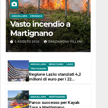
ANGUILLARA
CRONACA
Vasto incendio a
Martignano
5 AGOSTO 2026
GRAZIAROSA VILLANI
ANGUILLARA
BRACCIANO
LAGO
TREVIGNANO
Regione Lazio: stanziati 4,2
milioni di euro per i 22
Comuni dell’Etruria
Meridionale
ANGUILLARA
MARTIGNANO
Parco: successo per Kayak
Tour a Martignano