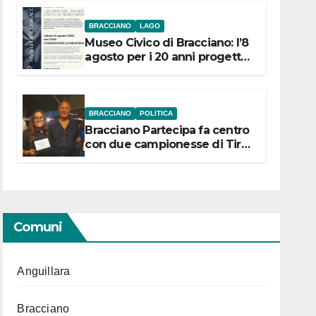
BRACCIANO
LAGO
Museo Civico di Bracciano: l’8
agosto per i 20 anni progetto
“Conservare la memoria”
BRACCIANO
POLITICA
Bracciano Partecipa fa centro
con due campionesse di Tiro
a Segno in vista delle urne
Comuni
Anguillara
Bracciano